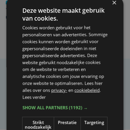
×
Nieuws
do 6 augustus | 21:30
Deze website maakt gebruik
Yaro (19), slachtoffer van vechtpartij, is na
van cookies.
maandenlange coma overleden
Cookies worden gebruikt voor het
personaliseren van advertenties. Sommige
cookies kunnen worden gebruikt voor
gepersonaliseerde doeleinden in niet
gepersonaliseerde advertenties. Deze
website gebruikt noodzakelijke cookies
om de website te verbeteren en
Taalfout opgemerkt?
analytische cookies om jouw ervaring op
onze website te optimaliseren. Lees hier
Heb je een taal- of schrijffout opgemerkt in dit
alles over ons
privacy-
en
cookiebeleid
.
artikel?
Lees verder
SHOW ALL PARTNERS
(1192) →
Laat het ons weten
Strikt
Prestatie
Targeting
noodzakelijk