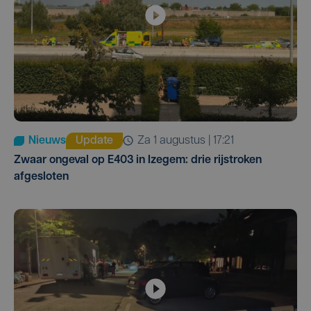
Nieuws
Update
za 1 augustus | 17:21
Zwaar ongeval op E403 in Izegem: drie rijstroken
afgesloten