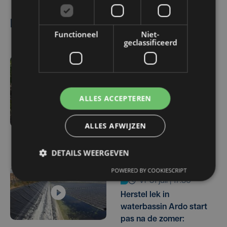
Lees ook
Functioneel
Niet-
geclassificeerd
ma 3 augustus | 17:15
Droogte treft
aardappelteelt: "Op
ALLES ACCEPTEREN
sommige percelen
verliezen we tot de helft
ALLES AFWIJZEN
van de opbrengst"
DETAILS WEERGEVEN
POWERED BY COOKIESCRIPT
vr 31 juli | 17:30
Herstel lek in
waterbassin Ardo start
pas na de zomer: