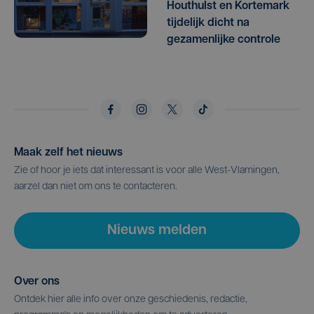
Houthulst en Kortemark
tijdelijk dicht na
gezamenlijke controle
Maak zelf het nieuws
Zie of hoor je iets dat interessant is voor alle West-Vlamingen,
aarzel dan niet om ons te contacteren.
Nieuws melden
Over ons
Ontdek hier alle info over onze geschiedenis, redactie,