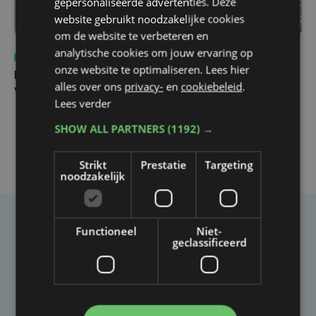
gepersonaliseerde advertenties. Deze
website gebruikt noodzakelijke cookies
om de website te verbeteren en
analytische cookies om jouw ervaring op
Sport
do 6 augustus | 10:49
onze website te optimaliseren. Lees hier
Margot Vanpachtenbeke beklimt zeven keer de Mont
alles over ons
privacy-
en
cookiebeleid
.
Ventoux
Lees verder
SHOW ALL PARTNERS
(1192) →
Strikt
Prestatie
Targeting
noodzakelijk
Taalfout opgemerkt?
Functioneel
Niet-
geclassificeerd
Heb je een taal- of schrijffout opgemerkt in dit
artikel?