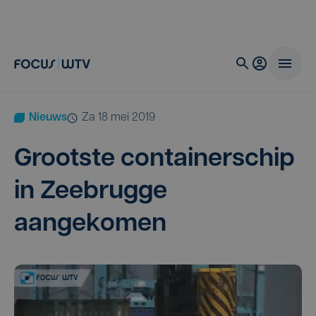
Nieuws
za 18 mei 2019
Groot­ste con­tai­ner­schip
in Zee­brug­ge
aangekomen