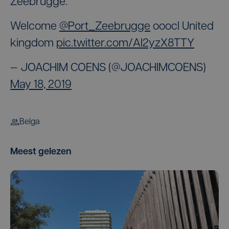
Zeebrugge.
Welcome ⁦
@Port_Zeebrugge
⁩ ooocl United
kingdom
pic.twitter.com/AI2yzX8TTY
— JOACHIM COENS (@JOACHIMCOENS)
May 18, 2019
Belga
Meest gelezen