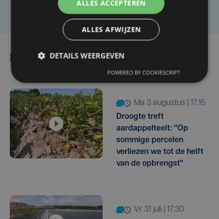
Laat het ons weten
ALLES ACCEPTEREN
ALLES AFWIJZEN
DETAILS WEERGEVEN
Lees ook
POWERED BY COOKIESCRIPT
ma 3 augustus | 17:15
Droogte treft
aardappelteelt: "Op
sommige percelen
verliezen we tot de helft
van de opbrengst"
vr 31 juli | 17:30