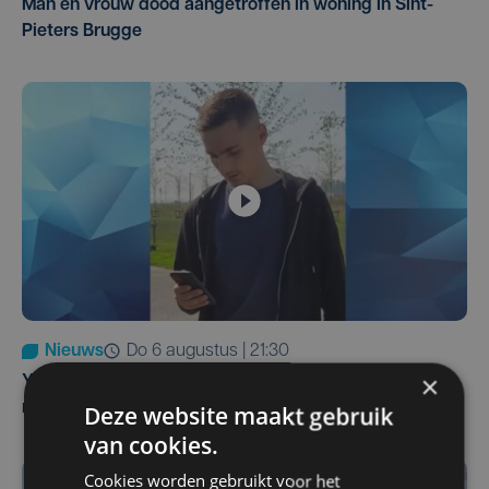
Man en vrouw dood aangetroffen in woning in Sint-
Pieters Brugge
Nieuws
do 6 augustus | 21:30
×
Yaro (19), slachtoffer van vechtpartij, is na
maandenlange coma overleden
Deze website maakt gebruik
van cookies.
Cookies worden gebruikt voor het