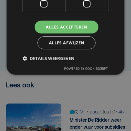
Taalfout opgemerkt?
Heb je een taal- of schrijffout opgemerkt in dit
ALLES ACCEPTEREN
artikel?
ALLES AFWIJZEN
Laat het ons weten
DETAILS WEERGEVEN
POWERED BY COOKIESCRIPT
Lees ook
vr 7 augustus | 07:46
Minister De Ridder weer
onder vuur voor subsidies