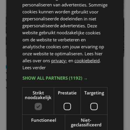
personaliseren van advertenties. Sommige
cookies kunnen worden gebruikt voor
gepersonaliseerde doeleinden in niet
gepersonaliseerde advertenties. Deze
website gebruikt noodzakelijke cookies
om de website te verbeteren en
analytische cookies om jouw ervaring op
onze website te optimaliseren. Lees hier
alles over ons
privacy-
en
cookiebeleid
.
Nieuws
wo 5 augustus | 11:57
Lees verder
Vier Oostendse gynaecologen versterken dienst in AZ
SHOW ALL PARTNERS
(1192) →
West, dat ook een nieuwe voltijdse gynaecoloog
verwelkomt
Strikt
Prestatie
Targeting
noodzakelijk
Functioneel
Niet-
geclassificeerd