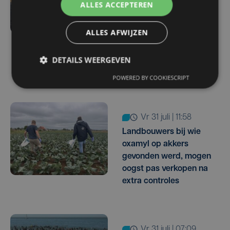
ALLES ACCEPTEREN
Herstel lek in
waterbassin Ardo start
ALLES AFWIJZEN
pas na de zomer:
"landbouwers kunnen
resterende water nu
DETAILS WEERGEVEN
goed gebruiken"
POWERED BY COOKIESCRIPT
vr 31 juli | 11:58
Landbouwers bij wie
oxamyl op akkers
gevonden werd, mogen
oogst pas verkopen na
extra controles
vr 31 juli | 07:09