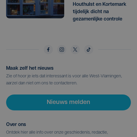
Houthulst en Kortemark
tijdelijk dicht na
gezamenlijke controle
Maak zelf het nieuws
Zie of hoor je iets dat interessant is voor alle West-Vlamingen,
aarzel dan niet om ons te contacteren.
Nieuws melden
Over ons
Ontdek hier alle info over onze geschiedenis, redactie,