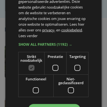
gepersonaliseerde advertenties. Deze
Laat het ons weten
website gebruikt noodzakelijke cookies
om de website te verbeteren en
analytische cookies om jouw ervaring op
onze website te optimaliseren. Lees hier
Lees ook
alles over ons
privacy-
en
cookiebeleid
.
Lees verder
SHOW ALL PARTNERS
(1192) →
ma 3 augustus | 17:15
Strikt
Prestatie
Targeting
Droogte treft
noodzakelijk
aardappelteelt: "Op
sommige percelen
verliezen we tot de helft
Functioneel
Niet-
van de opbrengst"
geclassificeerd
vr 31 juli | 17:30