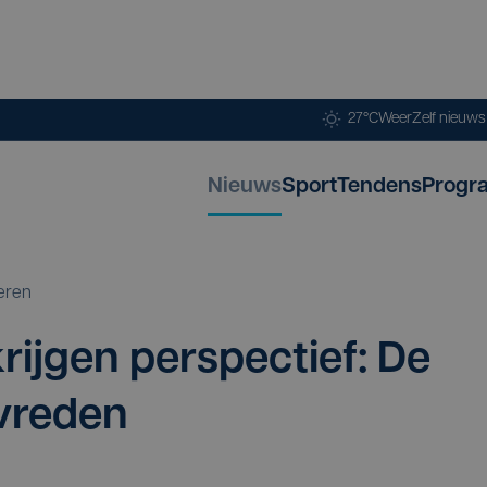
27°C
Weer
Zelf nieuw
Nieuws
Sport
Tendens
Progr
eren
rij­gen per­spec­tief: De
evreden