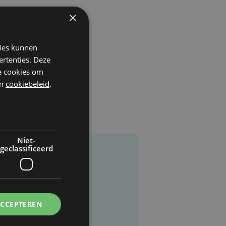
×
kies kunnen
ertenties. Deze
he cookies om
n
cookiebeleid
.
Niet-
geclassificeerd
ACCEPTEREN