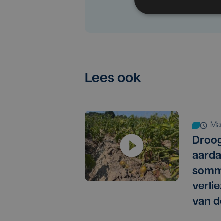
Lees ook
m
Droog
aarda
somm
verlie
van d