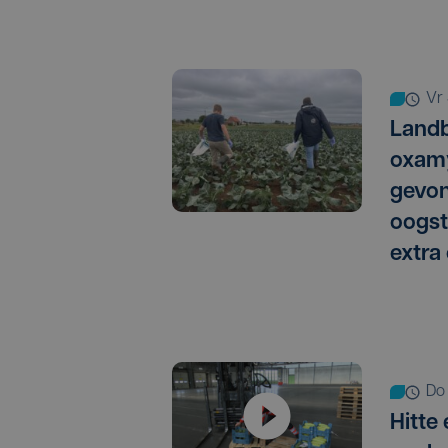
vr
Landb
oxamy
gevo
oogst
extra
do
Hitte