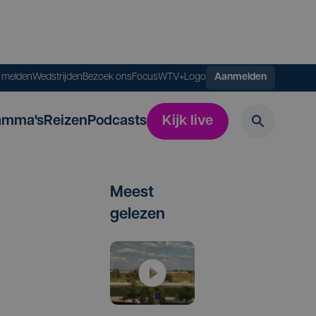
s melden
Wedstrijden
Bezoek ons
FocusWTV+
Logo
Aanmelden
amma's
Reizen
Podcasts
Kijk live
Meest
gelezen