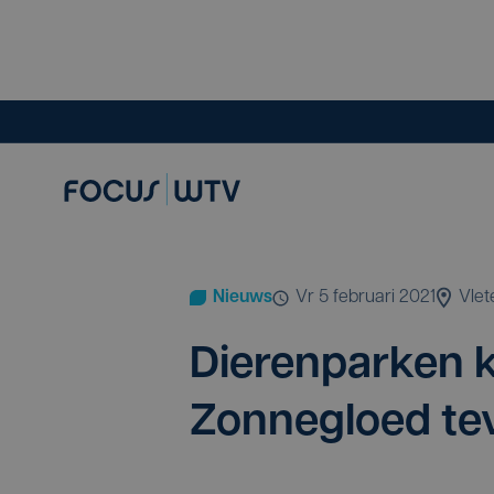
Nieuws
vr 5 februari 2021
Vlet
Die­ren­par­ken k
Zon­ne­gloed t