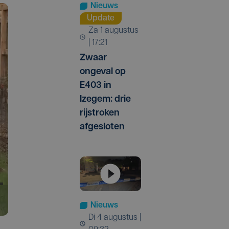
Nieuws
Update
za 1 augustus
| 17:21
Zwaar
ongeval op
E403 in
Izegem: drie
rijstroken
afgesloten
Nieuws
di 4 augustus |