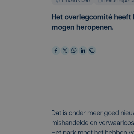
Embed video
Bestel report
Het overlegcomité heeft 
mogen heropenen.
Dat is onder meer goed nieu
mishandelde en verwaarloosd
Het park moet het hebben 