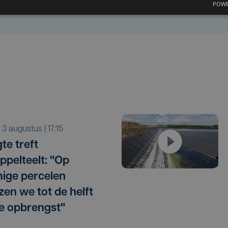
POWE
a 3 augustus | 17:15
te treft
ppelteelt: "Op
ige percelen
zen we tot de helft
e opbrengst"