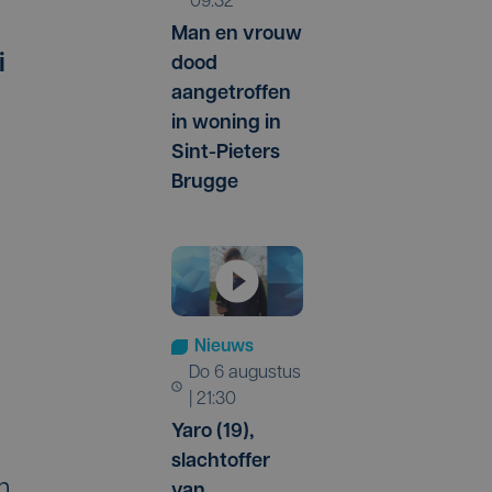
09:32
Man en vrouw
i
dood
aangetroffen
in woning in
Sint-Pieters
Brugge
Nieuws
do 6 augustus
| 21:30
Yaro (19),
slachtoffer
n
van