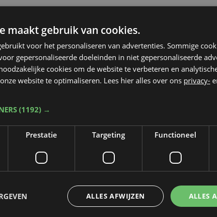
e maakt gebruik van cookies.
ebruikt voor het personaliseren van advertenties. Sommige coo
oor gepersonaliseerde doeleinden in niet gepersonaliseerde adv
 noodzakelijke cookies om de website te verbeteren en analytisc
onze website te optimaliseren. Lees hier alles over ons
privacy-
e
TNERS
(1192) →
Prestatie
Targeting
Functioneel
Taalfout opgemerkt?
Heb je een taal- of schrijffout opgemerkt in dit artikel?
ERGEVEN
ALLES AFWIJZEN
ALLES 
Laat het ons weten