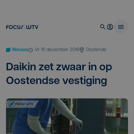
Nieuws
vr 16 december 2016
Oostende
Dai­kin zet zwaar in op
Oos­tend­se vestiging