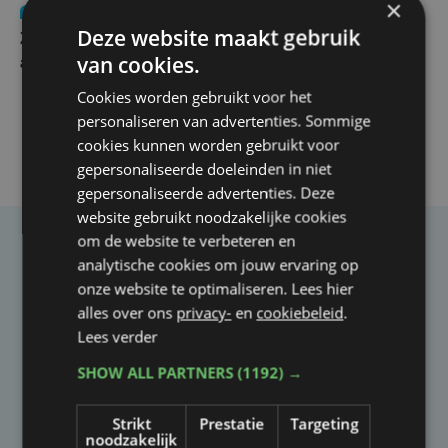
×
Nieuws
Update
za 1 augustus | 17:21
Deze website maakt gebruik
Zwaar ongeval op E403 in Izegem: drie rijstroken
van cookies.
afgesloten
Cookies worden gebruikt voor het
personaliseren van advertenties. Sommige
cookies kunnen worden gebruikt voor
gepersonaliseerde doeleinden in niet
gepersonaliseerde advertenties. Deze
website gebruikt noodzakelijke cookies
om de website te verbeteren en
Taalfout opgemerkt?
analytische cookies om jouw ervaring op
onze website te optimaliseren. Lees hier
Heb je een taal- of schrijffout opgemerkt in dit
alles over ons
privacy-
en
cookiebeleid
.
artikel?
Lees verder
SHOW ALL PARTNERS
(1192) →
Laat het ons weten
Strikt
Prestatie
Targeting
noodzakelijk