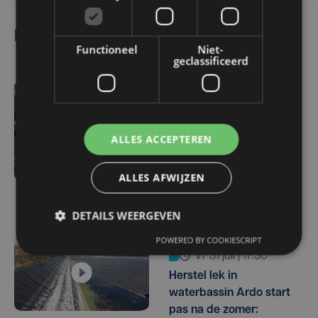
Lees ook
Functioneel
Niet-
geclassificeerd
ma 3 augustus | 17:15
Droogte treft
ALLES ACCEPTEREN
aardappelteelt: "Op
sommige percelen
verliezen we tot de helft
ALLES AFWIJZEN
van de opbrengst"
DETAILS WEERGEVEN
POWERED BY COOKIESCRIPT
vr 31 juli | 17:30
Herstel lek in
waterbassin Ardo start
pas na de zomer: