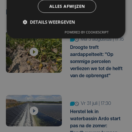
ALLES AFWIJZEN
Lees ook
DETAILS WEERGEVEN
POWERED BY COOKIESCRIPT
ma 3 augustus | 17:15
Droogte treft
aardappelteelt: "Op
sommige percelen
verliezen we tot de helft
van de opbrengst"
vr 31 juli | 17:30
Herstel lek in
waterbassin Ardo start
pas na de zomer: