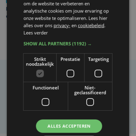
Nieuws
za 1 augustus | 22:36
om de website te verbeteren en
Belgisch Solar Team met West-Vlamingen wint voor
analytische cookies om jouw ervaring op
eerst in VS
onze website te optimaliseren. Lees hier
alles over ons
privacy-
en
cookiebeleid
.
Lees verder
SHOW ALL PARTNERS
(1192) →
Strikt
Prestatie
Targeting
noodzakelijk
Taalfout opgemerkt?
Heb je een taal- of schrijffout opgemerkt in dit
Functioneel
Niet-
geclassificeerd
artikel?
Laat het ons weten
ALLES ACCEPTEREN