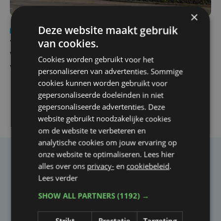
×
Deze website maakt gebruik
Nieuws
wo 5 augustus | 11:57
van cookies.
Vier Oostendse gynaecologen versterken dienst in AZ
West, dat ook een nieuwe voltijdse gynaecoloog
Cookies worden gebruikt voor het
verwelkomt
personaliseren van advertenties. Sommige
cookies kunnen worden gebruikt voor
gepersonaliseerde doeleinden in niet
gepersonaliseerde advertenties. Deze
website gebruikt noodzakelijke cookies
om de website te verbeteren en
analytische cookies om jouw ervaring op
onze website te optimaliseren. Lees hier
Taalfout opgemerkt?
alles over ons
privacy-
en
cookiebeleid
.
Lees verder
Heb je een taal- of schrijffout opgemerkt in dit
artikel?
SHOW ALL PARTNERS
(1192) →
Strikt
Prestatie
Targeting