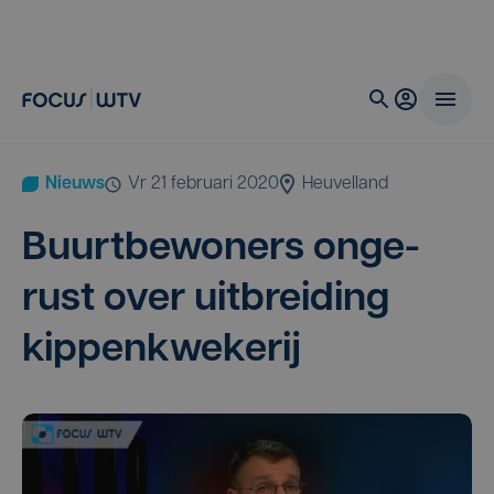
Nieuws
vr 21 februari 2020
Heuvelland
Buurt­be­wo­ners onge­
rust over uit­brei­ding
kippenkwekerij