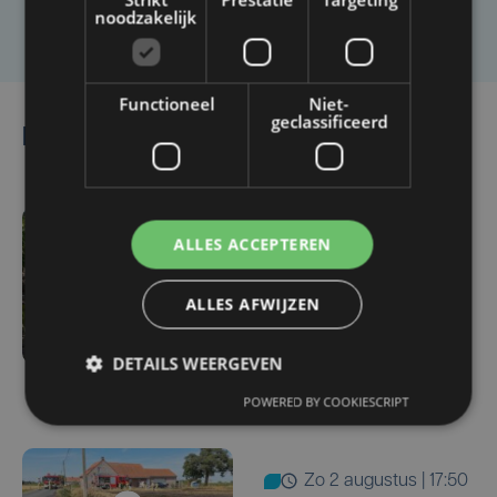
Laat het ons weten
noodzakelijk
Functioneel
Niet-
geclassificeerd
Lees ook
ma 3 augustus | 17:15
ALLES ACCEPTEREN
Droogte treft
aardappelteelt: "Op
ALLES AFWIJZEN
sommige percelen
verliezen we tot de helft
DETAILS WEERGEVEN
van de opbrengst"
POWERED BY COOKIESCRIPT
zo 2 augustus | 17:50