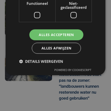
Functioneel
Niet-
geclassificeerd
ma 3 augustus | 17:15
Droogte treft
aardappelteelt: "Op
sommige percelen
verliezen we tot de helft
ALLES ACCEPTEREN
van de opbrengst"
ALLES AFWIJZEN
DETAILS WEERGEVEN
vr 31 juli | 17:30
Herstel lek in
POWERED BY COOKIESCRIPT
waterbassin Ardo start
pas na de zomer:
"landbouwers kunnen
resterende water nu
goed gebruiken"