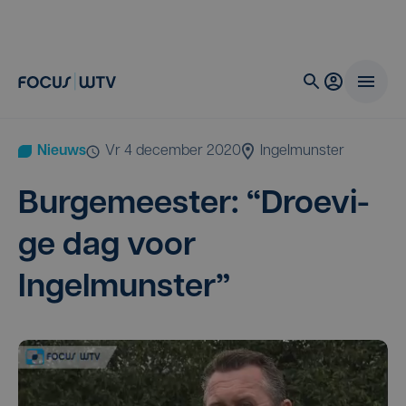
Nieuws
vr 4 december 2020
Ingelmunster
Bur­ge­mees­ter:
“
Droe­vi­
ge dag voor
Ingelmunster”