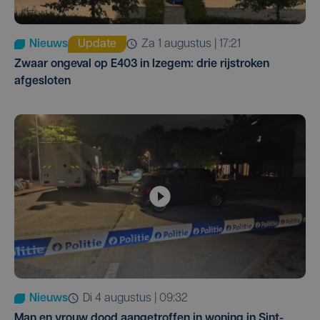
Nieuws
Update
za 1 augustus | 17:21
Zwaar ongeval op E403 in Izegem: drie rijstroken
afgesloten
Nieuws
di 4 augustus | 09:32
Man en vrouw dood aangetroffen in woning in Sint-