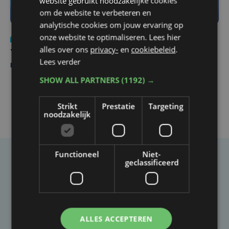
website gebruikt noodzakelijke cookies
om de website te verbeteren en
analytische cookies om jouw ervaring op
onze website te optimaliseren. Lees hier
Nieuws
do 6 augustus | 21:30
alles over ons
privacy-
en
cookiebeleid
.
Yaro (19), slachtoffer van vechtpartij, is na
Lees verder
maandenlange coma overleden
SHOW ALL PARTNERS
(1192) →
Strikt
Prestatie
Targeting
noodzakelijk
Functioneel
Niet-
geclassificeerd
Taalfout opgemerkt?
Heb je een taal- of schrijffout opgemerkt in dit
artikel?
ALLES ACCEPTEREN