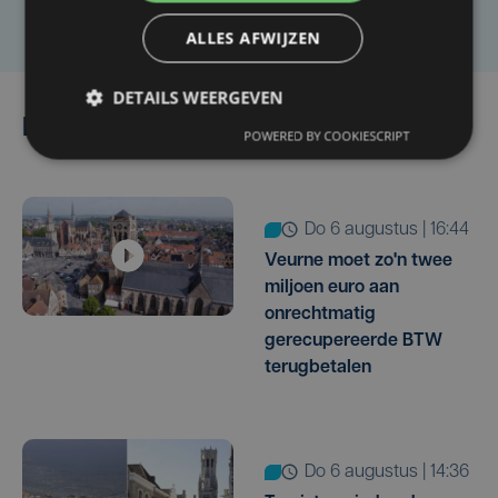
Laat het ons weten
ALLES AFWIJZEN
DETAILS WEERGEVEN
Lees ook
POWERED BY COOKIESCRIPT
do 6 augustus | 16:44
Veurne moet zo'n twee
miljoen euro aan
onrechtmatig
gerecupereerde BTW
terugbetalen
do 6 augustus | 14:36