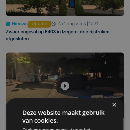
Nieuws
Update
za 1 augustus | 17:21
Zwaar ongeval op E403 in Izegem: drie rijstroken
afgesloten
×
Deze website maakt gebruik
van cookies.
Nieuws
di 4 augustus | 09:32
Cookies worden gebruikt voor het