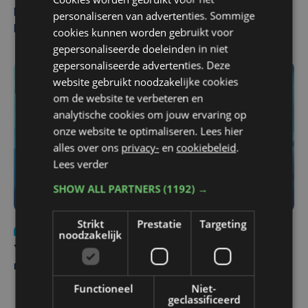
Man en vrouw dood aangetroffen in woning in Sint-
personaliseren van advertenties. Sommige
Pieters Brugge
cookies kunnen worden gebruikt voor
gepersonaliseerde doeleinden in niet
gepersonaliseerde advertenties. Deze
website gebruikt noodzakelijke cookies
om de website te verbeteren en
analytische cookies om jouw ervaring op
onze website te optimaliseren. Lees hier
alles over ons
privacy-
en
cookiebeleid
.
Lees verder
SHOW ALL PARTNERS
(1192) →
Strikt
Prestatie
Targeting
Nieuws
do 6 augustus | 21:30
noodzakelijk
Yaro (19), slachtoffer van vechtpartij, is na
maandenlange coma overleden
Functioneel
Niet-
geclassificeerd