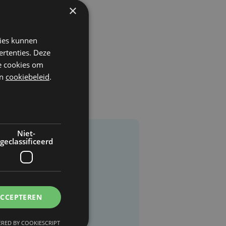
×
kies kunnen
ertenties. Deze
he cookies om
n
cookiebeleid
.
Niet-
geclassificeerd
ACCEPTEREN
RED BY COOKIESCRIPT