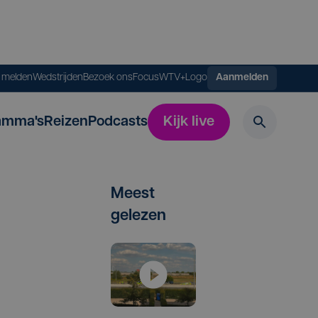
s melden
Wedstrijden
Bezoek ons
FocusWTV+
Logo
Aanmelden
amma's
Reizen
Podcasts
Kijk live
Meest
gelezen