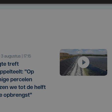
a 3 augustus | 17:15
te treft
ppelteelt: "Op
ige percelen
zen we tot de helft
e opbrengst"