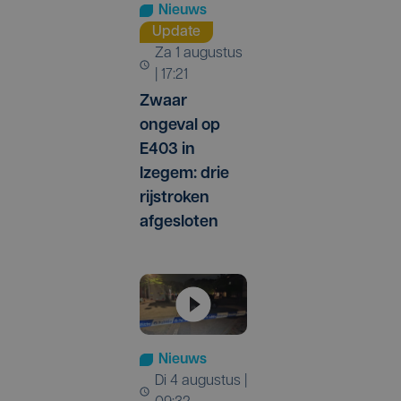
Nieuws
Update
za 1 augustus
| 17:21
Zwaar
ongeval op
E403 in
Izegem: drie
rijstroken
afgesloten
Nieuws
di 4 augustus |