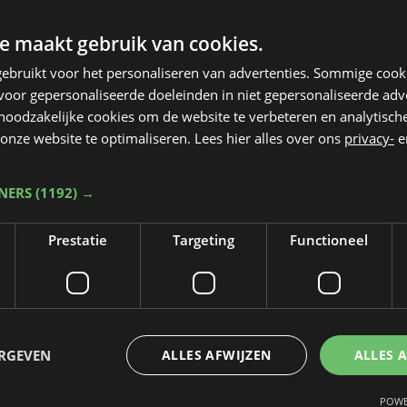
e maakt gebruik van cookies.
ebruikt voor het personaliseren van advertenties. Sommige coo
oor gepersonaliseerde doeleinden in niet gepersonaliseerde adv
 noodzakelijke cookies om de website te verbeteren en analytisc
onze website te optimaliseren. Lees hier alles over ons
privacy-
e
TNERS
(1192) →
Prestatie
Targeting
Functioneel
Taalfout opgemerkt?
Heb je een taal- of schrijffout opgemerkt in dit artikel?
ERGEVEN
ALLES AFWIJZEN
ALLES 
Laat het ons weten
POWE