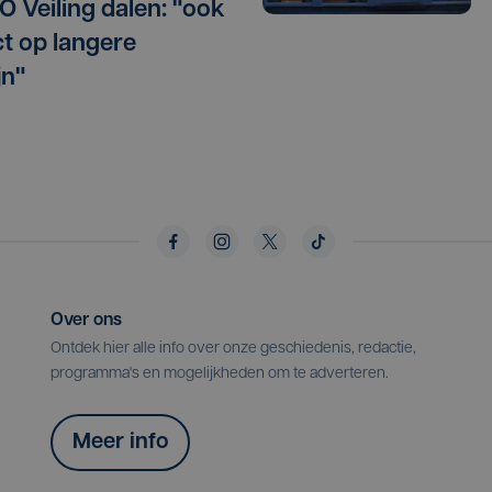
O Veiling dalen: "ook
t op langere
jn"
Over ons
Ontdek hier alle info over onze geschiedenis, redactie,
programma's en mogelijkheden om te adverteren.
Meer info