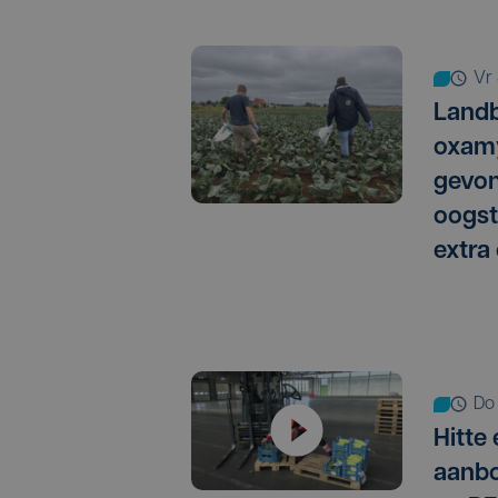
vr
Landb
oxamy
gevo
oogst
extra
do
Hitte
aanbo