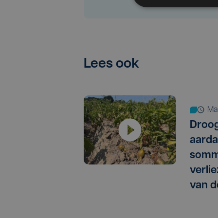
Lees ook
m
Droog
aarda
somm
verlie
van d