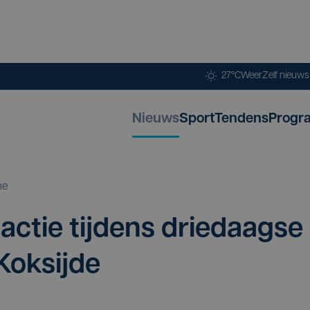
27°C
Weer
Zelf nieuw
Nieuws
Sport
Tendens
Progr
ne
actie tij­dens drie­daag­se
Koksijde