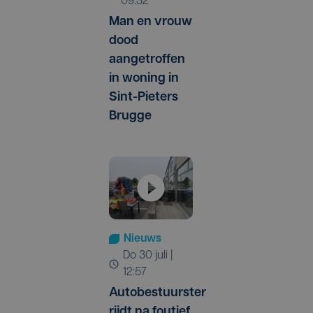
09:32
Man en vrouw
dood
aangetroffen
in woning in
Sint-Pieters
Brugge
Nieuws
do 30 juli |
12:57
Autobestuurster
rijdt na foutief