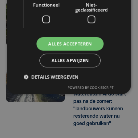
Functioneel
Niet-
geclassificeerd
ma 3 augustus | 17:15
Droogte treft
aardappelteelt: "Op
sommige percelen
verliezen we tot de helft
ALLES ACCEPTEREN
van de opbrengst"
ALLES AFWIJZEN
DETAILS WEERGEVEN
vr 31 juli | 17:30
Herstel lek in
POWERED BY COOKIESCRIPT
waterbassin Ardo start
pas na de zomer:
"landbouwers kunnen
resterende water nu
goed gebruiken"