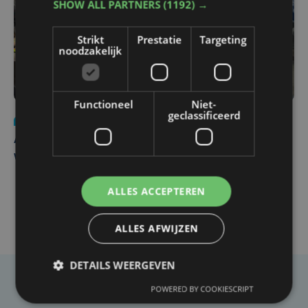
SHOW ALL PARTNERS
(1192) →
Strikt
Prestatie
Targeting
noodzakelijk
Functioneel
Niet-
geclassificeerd
Nieuws
do 30 juli | 12:57
Autobestuurster rijdt na foutief manoeuvre tegen
winkelgevel in Ieper
ALLES ACCEPTEREN
ALLES AFWIJZEN
DETAILS WEERGEVEN
POWERED BY COOKIESCRIPT
Taalfout opgemerkt?