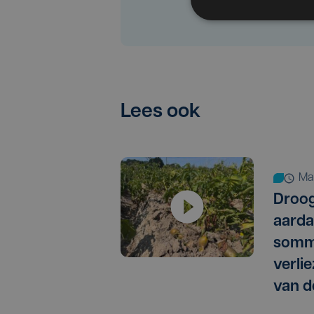
Lees ook
m
Droog
aarda
somm
verlie
van d