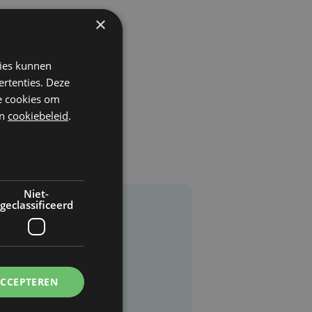
×
kies kunnen
ertenties. Deze
he cookies om
n
cookiebeleid
.
Niet-
geclassificeerd
ACCEPTEREN