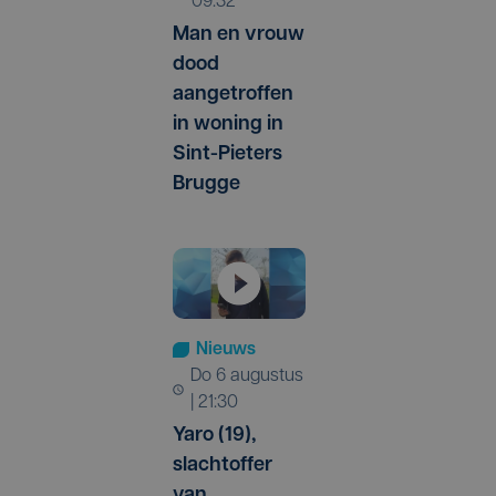
09:32
Man en vrouw
dood
aangetroffen
in woning in
Sint-Pieters
Brugge
Nieuws
do 6 augustus
| 21:30
Yaro (19),
slachtoffer
van