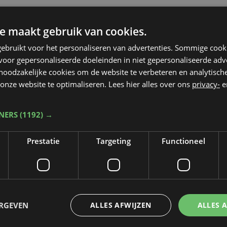
e maakt gebruik van cookies.
ebruikt voor het personaliseren van advertenties. Sommige coo
oor gepersonaliseerde doeleinden in niet gepersonaliseerde adv
 noodzakelijke cookies om de website te verbeteren en analytisc
onze website te optimaliseren. Lees hier alles over ons
privacy-
e
TNERS
(1192) →
Prestatie
Targeting
Functioneel
Taalfout opgemerkt?
Heb je een taal- of schrijffout opgemerkt in dit artikel?
ERGEVEN
ALLES AFWIJZEN
ALLES 
Laat het ons weten