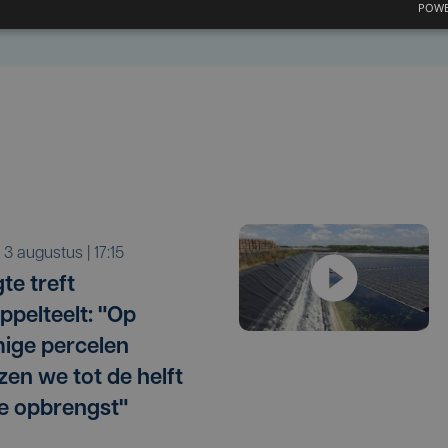
POWE
a 3 augustus | 17:15
te treft
ppelteelt: "Op
ige percelen
zen we tot de helft
e opbrengst"