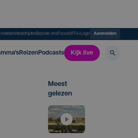
s melden
Wedstrijden
Bezoek ons
FocusWTV+
Logo
Aanmelden
amma's
Reizen
Podcasts
Kijk live
Meest
gelezen