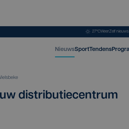
27°C
Weer
Zelf nieuw
Nieuws
Sport
Tendens
Progr
ielsbeke
uw dis­tri­bu­tie­cen­trum