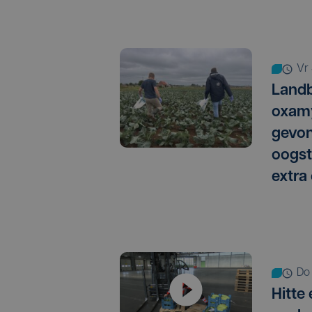
vr
Landb
oxamy
gevo
oogst
extra
do
Hitte