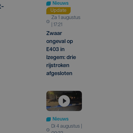
Nieuws
t-
Update
za 1 augustus
| 17:21
Zwaar
ongeval op
E403 in
Izegem: drie
rijstroken
afgesloten
Nieuws
di 4 augustus |