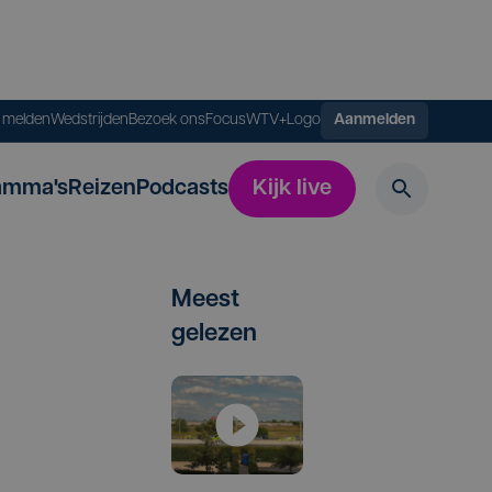
s melden
Wedstrijden
Bezoek ons
FocusWTV+
Logo
Aanmelden
amma's
Reizen
Podcasts
Kijk live
Meest
gelezen