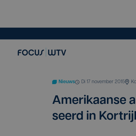
Nieuws
di 17 november 2015
Ko
Ame­ri­kaan­se a
seerd in Kort­ri