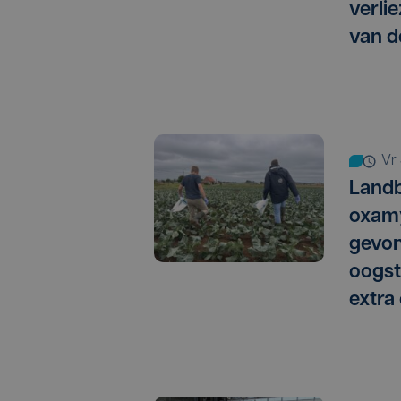
verlie
van d
vr
Landb
oxamy
gevo
oogst
extra