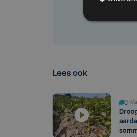
Lees ook
m
Droog
aarda
somm