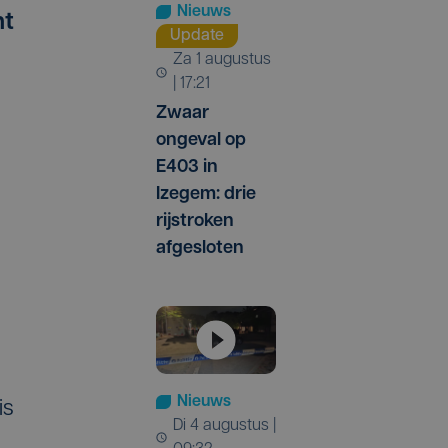
Nieuws
ht
Update
za 1 augustus
| 17:21
Zwaar
ongeval op
E403 in
Izegem: drie
rijstroken
afgesloten
Nieuws
is
di 4 augustus |