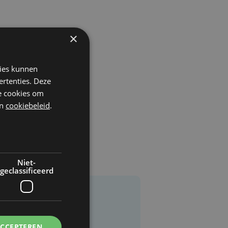
×
kies kunnen
ertenties. Deze
he cookies om
n
cookiebeleid
.
Niet-
geclassificeerd
ACCEPTEREN