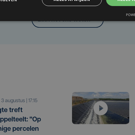
Heb je een taal- of schrijffout opgemerkt in dit artikel?
POWE
Laat het ons weten
a 3 augustus | 17:15
te treft
ppelteelt: "Op
ige percelen