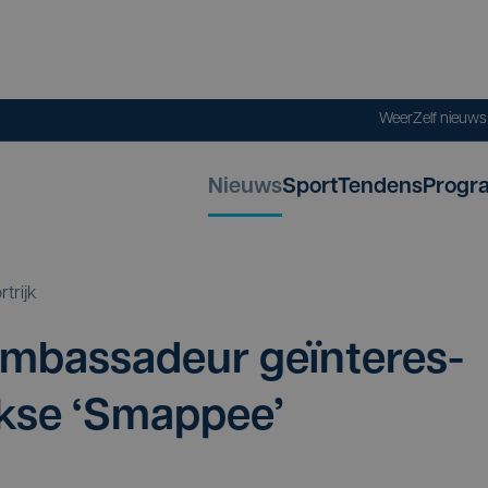
Weer
Zelf nieuw
Nieuws
Sport
Tendens
Progr
rtrijk
mbas­sa­deur geïn­te­res­
jk­se
‘
Smap­pee’