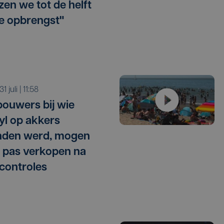
zen we tot de helft
e opbrengst"
 31 juli | 11:58
ouwers bij wie
l op akkers
nden werd, mogen
 pas verkopen na
 controles