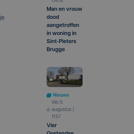
09:32
Man en vrouw
dood
je
aangetroffen
in woning in
Sint-Pieters
Brugge
Nieuws
wo 5
augustus |
11:57
Vier
Oostendse