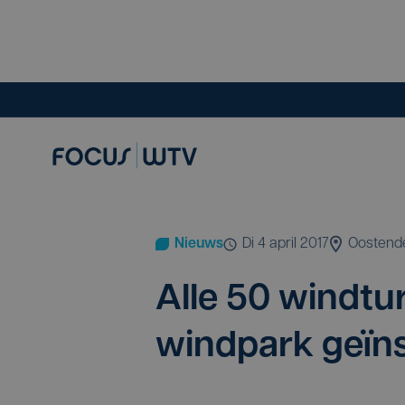
Nieuws
di 4 april 2017
Oostend
Alle
50
wind­tur
wind­park geïns