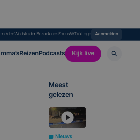
s melden
Wedstrijden
Bezoek ons
FocusWTV+
Logo
Aanmelden
amma's
Reizen
Podcasts
Kijk live
Meest
gelezen
Nieuws