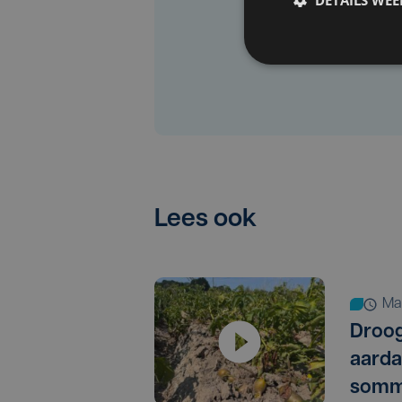
Lees ook
m
Droog
aarda
somm