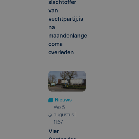
slachtoffer
.
van
vechtpartij, is
na
maandenlange
coma
overleden
Nieuws
wo 5
augustus |
11:57
Vier