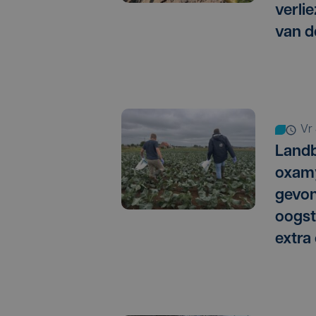
verlie
van d
vr
Landb
oxamy
gevo
oogst
extra