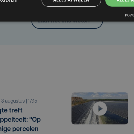
Heb je een taal- of schrijffout opgemerkt in dit artikel?
POWE
Laat het ons weten
a 3 augustus | 17:15
te treft
ppelteelt: "Op
ige percelen