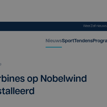
Weer
Zelf nieuw
Nieuws
Sport
Tendens
Progr
e
­bi­nes op Nobel­wind
talleerd