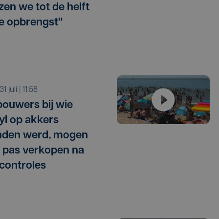
zen we tot de helft
e opbrengst"
 31 juli | 11:58
ouwers bij wie
l op akkers
nden werd, mogen
 pas verkopen na
 controles