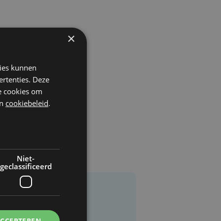
×
kies kunnen
ertenties. Deze
he cookies om
n
cookiebeleid
.
Niet-
geclassificeerd
ACCEPTEREN