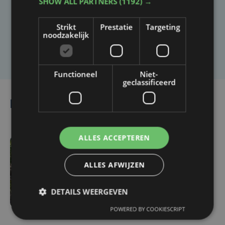
SHOW ALL PARTNERS
(1192) →
Heb je een taal- of schrijffout opgemerkt in dit
artikel?
Strikt
Prestatie
Targeting
noodzakelijk
Laat het ons weten
Functioneel
Niet-
geclassificeerd
Lees ook
ALLES ACCEPTEREN
ma 3 augustus | 17:15
ALLES AFWIJZEN
Droogte treft
aardappelteelt: "Op
sommige percelen
DETAILS WEERGEVEN
verliezen we tot de helft
POWERED BY COOKIESCRIPT
van de opbrengst"