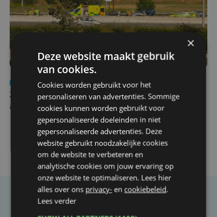
×
Deze website maakt gebruik
van cookies.
Nieuws
Update
za 1 augustus | 17:21
Cookies worden gebruikt voor het
personaliseren van advertenties. Sommige
Zwaar ongeval op E403 in Izegem: drie rijstroken
cookies kunnen worden gebruikt voor
afgesloten
gepersonaliseerde doeleinden in niet
gepersonaliseerde advertenties. Deze
website gebruikt noodzakelijke cookies
om de website te verbeteren en
analytische cookies om jouw ervaring op
onze website te optimaliseren. Lees hier
alles over ons
privacy-
en
cookiebeleid
.
Lees verder
Taalfout opgemerkt?