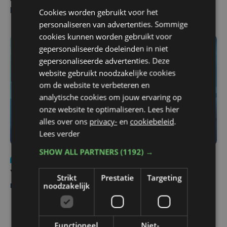
Cookies worden gebruikt voor het
Pieters Brugge
personaliseren van advertenties. Sommige
cookies kunnen worden gebruikt voor
gepersonaliseerde doeleinden in niet
gepersonaliseerde advertenties. Deze
website gebruikt noodzakelijke cookies
om de website te verbeteren en
analytische cookies om jouw ervaring op
onze website te optimaliseren. Lees hier
alles over ons
privacy-
en
cookiebeleid
.
Lees verder
SHOW ALL PARTNERS
(1192) →
Nieuws
do 6 augustus | 21:30
Yaro (19), slachtoffer van vechtpartij, is na
Strikt
Prestatie
Targeting
noodzakelijk
maandenlange coma overleden
Functioneel
Niet-