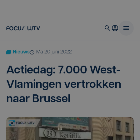
Nieuws
ma 20 juni 2022
Actie­dag:
7
.
000
West-
Vla­min­gen ver­trok­ken
naar Brussel