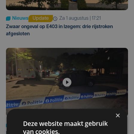
Nieuws
Update
za 1 augustus | 17:21
Zwaar ongeval op E403 in Izegem: drie rijstroken
afgesloten
×
Deze website maakt gebruik
Nieuws
di 4 augustus | 09:32
van cookies.
Man en vrouw dood aangetroffen in woning in Sint-