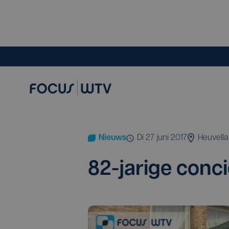
Nieuws
di 27 juni 2017
Heuvell
82
-jari­ge con­c