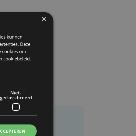
×
kies kunnen
ertenties. Deze
he cookies om
n
cookiebeleid
.
Niet-
geclassificeerd
ACCEPTEREN