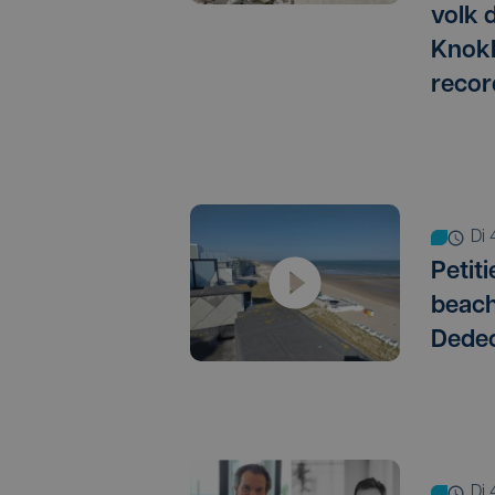
volk 
Knokk
recor
d
Petit
beach
Dedec
d