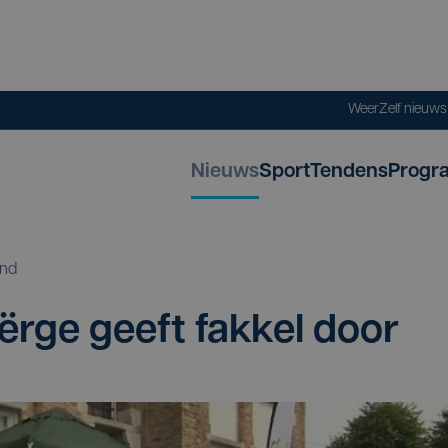
Weer
Zelf nieuw
Nieuws
Sport
Tendens
Progr
and
i­ër­ge geeft fak­kel door