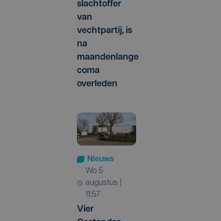
slachtoffer
van
vechtpartij, is
na
maandenlange
coma
overleden
Nieuws
wo 5
augustus |
11:57
Vier