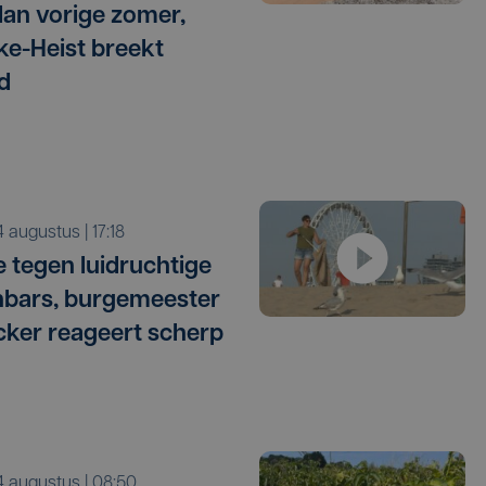
dan vorige zomer,
e-Heist breekt
d
i 4 augustus | 17:18
ie tegen luidruchtige
bars, burgemeester
ker reageert scherp
i 4 augustus | 08:50