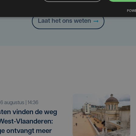
Heb je een taal- of schrijffout opgemerkt in dit artikel?
POWE
Laat het ons weten
o 6 augustus | 14:36
sten vinden de weg
West-Vlaanderen:
e ontvangt meer