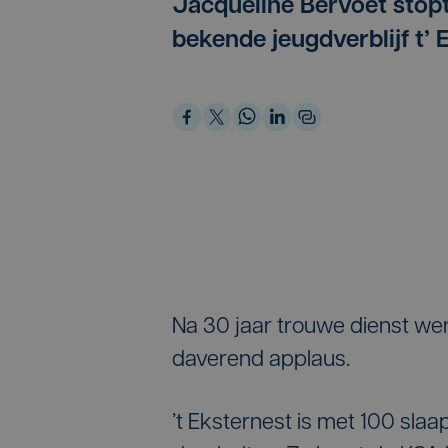
Jacqueline Bervoet stopt
bekende jeugdverblijf t’ 
Na 30 jaar trouwe dienst we
daverend applaus.
’t Eksternest is met 100 sla