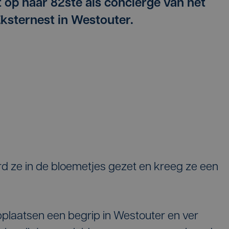
 op haar 82ste als conciërge van het
Eksternest in Westouter.
rd ze in de bloemetjes gezet en kreeg ze een
applaatsen een begrip in Westouter en ver