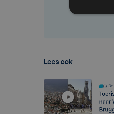
Lees ook
d
Toeri
naar 
Brugg