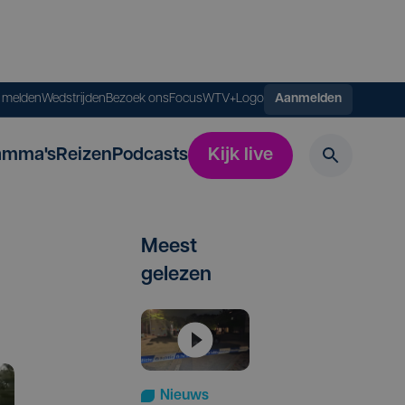
s melden
Wedstrijden
Bezoek ons
FocusWTV+
Logo
Aanmelden
amma's
Reizen
Podcasts
Kijk live
Meest
gelezen
Nieuws