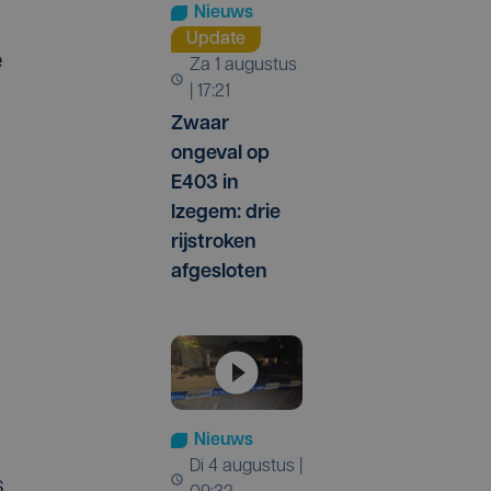
Nieuws
Update
e
za 1 augustus
| 17:21
Zwaar
ongeval op
E403 in
Izegem: drie
rijstroken
afgesloten
Nieuws
di 4 augustus |
s