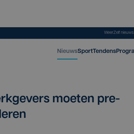
Weer
Zelf nieuw
Nieuws
Sport
Tendens
Progr
k­ge­vers moe­ten pre­
deren