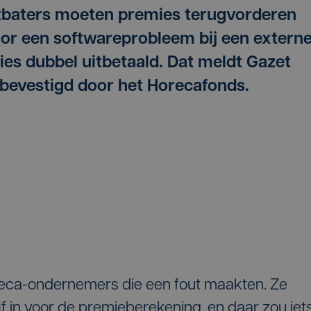
tbaters moeten premies terugvorderen
r een softwareprobleem bij een extern
es dubbel uitbetaald. Dat meldt Gazet
evestigd door het Horecafonds.
oreca-ondernemers die een fout maakten. Ze
f in voor de premieberekening, en daar zou iet