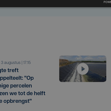
POWE
a 3 augustus | 17:15
te treft
ppelteelt: "Op
ige percelen
zen we tot de helft
e opbrengst"