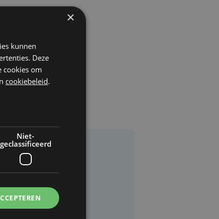
×
kies kunnen
ertenties. Deze
he cookies om
n
cookiebeleid
.
Niet-
geclassificeerd
ACCEPTEREN