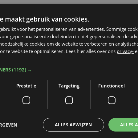
e maakt gebruik van cookies.
ebruikt voor het personaliseren van advertenties. Sommige coo
oor gepersonaliseerde doeleinden in niet gepersonaliseerde adv
 noodzakelijke cookies om de website te verbeteren en analytisc
onze website te optimaliseren. Lees hier alles over ons
privacy-
e
TNERS
(1192) →
Prestatie
Targeting
Functioneel
Taalfout opgemerkt?
Heb je een taal- of schrijffout opgemerkt in dit artikel?
ERGEVEN
ALLES AFWIJZEN
ALLES 
Laat het ons weten