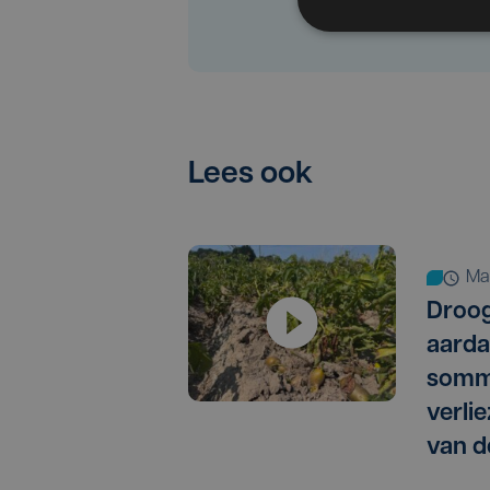
Lees ook
m
Droog
aarda
somm
verlie
van d