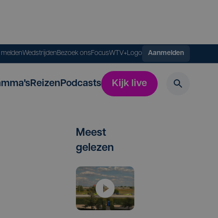
s melden
Wedstrijden
Bezoek ons
FocusWTV+
Logo
Aanmelden
amma's
Reizen
Podcasts
Kijk live
Meest
gelezen