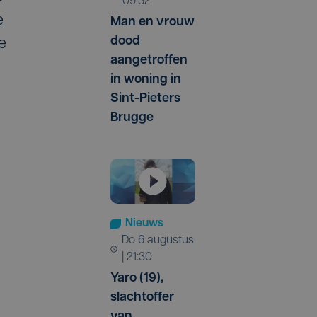
09:32
e
Man en vrouw
dood
e
aangetroffen
in woning in
Sint-Pieters
Brugge
Nieuws
do 6 augustus
| 21:30
Yaro (19),
slachtoffer
van