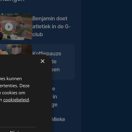
Benjamin doet
atletiek in de G-
club
Koffiepauze
×
tussen de
kiwibessen
kies kunnen
ertenties. Deze
De Kleine
he cookies om
Kosmos in
n
cookiebeleid
.
Poperinge
Ezelfan Mieke
op de