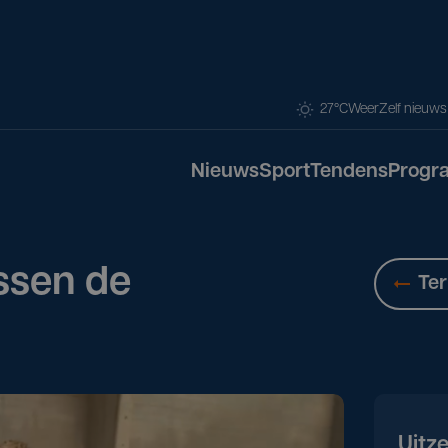
27°C
Weer
Zelf nieuw
Nieuws
Sport
Tendens
Progr
ssen de
Ter
Uitz