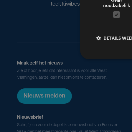
Strikt
teelt kiwibessen en daar komt heel 
noodzakelijk
DETAILS WE
Maak zelf het nieuws
Zie of hoor je iets dat interessant is voor alle West-
Vlamingen, aarzel dan niet om ons te contacteren.
Nieuws melden
Nieuwsbrief
Schrijf je in voor de dagelijkse nieuwsbrief van Focus en
WTV met het meest recente nieuws uit West-Vlaanderen.