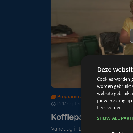
Deze websit
Cookies worden g
worden gebruikt v
website gebruikt
Programma's
jouw ervaring op 
di 17 september 2024 | 09:16
Lees verder
Koffiepauze tussen d
SHOW ALL PAR
Vandaag in De Kleine Kosmos een ko