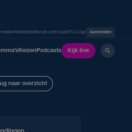
s melden
Wedstrijden
Bezoek ons
FocusWTV+
Logo
Aanmelden
amma's
Reizen
Podcasts
Kijk live
ug naar overzicht
endingen