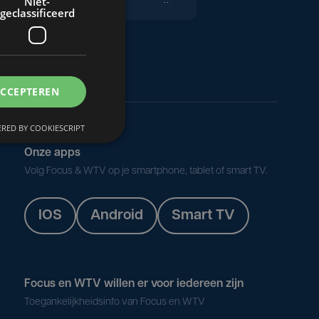
Niet-
kinderboerderij
geclassificeerd
Arlette uit Chili
en Nieuwpoort
ACCEPTEREN
Watson
RED BY COOKIESCRIPT
restaureren als
Onze apps
hobby
Volg Focus & WTV op je smartphone, tablet of smart TV.
Serene
IOS
Android
Smart TV
fotografie
De Kleine
Focus en WTV willen er voor iedereen zijn
Kosmos in
Toegankelijkheidsinfo van Focus en WTV
Nieuwpoort