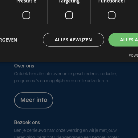
Prestatie
Targeting
Functioneel
wat bij kijken.
ERGEVEN
ALLES AFWIJZEN
ALLES 
POWE
Over ons
Ontdek hier alle info over onze geschiedenis, redactie,
programma's en mogelijkheden om te adverteren.
Meer info
Bezoek ons
Ben je benieuwd naar onze werking en wil je met jouw
vereniging, bedrijf of vriendengroep een bezoek achter