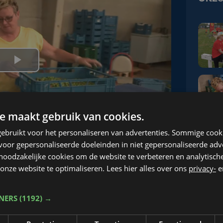
e maakt gebruik van cookies.
ebruikt voor het personaliseren van advertenties. Sommige coo
oor gepersonaliseerde doeleinden in niet gepersonaliseerde adv
 noodzakelijke cookies om de website te verbeteren en analytisc
onze website te optimaliseren. Lees hier alles over ons
privacy-
e
e kiwibessen
TNERS
(1192) →
ffiepauze, op de boerderij van Brie. Brie