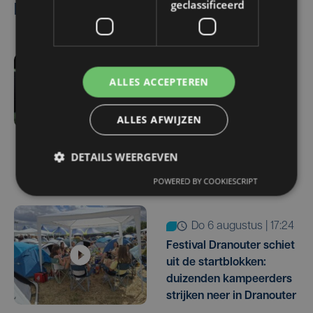
geclassificeerd
Lees ook
vr 7 augustus | 11:43
ALLES ACCEPTEREN
Alcatraz voor het eerst
volledig uitverkocht:
ALLES AFWIJZEN
Channel Zero neemt
afscheid van
DETAILS WEERGEVEN
festivalpodia
POWERED BY COOKIESCRIPT
do 6 augustus | 17:24
Festival Dranouter schiet
uit de startblokken:
duizenden kampeerders
strijken neer in Dranouter