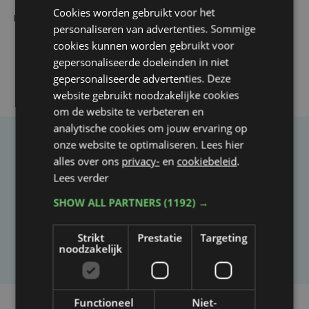
Yaro (19), slachtoffer van vechtpartij, is na
Cookies worden gebruikt voor het
maandenlange coma overleden
personaliseren van advertenties. Sommige
cookies kunnen worden gebruikt voor
gepersonaliseerde doeleinden in niet
gepersonaliseerde advertenties. Deze
website gebruikt noodzakelijke cookies
om de website te verbeteren en
analytische cookies om jouw ervaring op
onze website te optimaliseren. Lees hier
Taalfout opgemerkt?
alles over ons
privacy-
en
cookiebeleid
.
Heb je een taal- of schrijffout opgemerkt in dit
Lees verder
artikel?
SHOW ALL PARTNERS
(1192) →
Strikt
Prestatie
Targeting
Laat het ons weten
noodzakelijk
Functioneel
Niet-