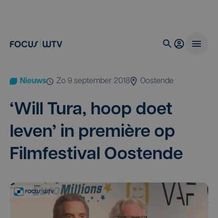
Nieuws
zo 9 september 2018
Oostende
‘
Will Tura, hoop doet
leven’ in pre­mi­è­re op
Film­fes­ti­val Oostende