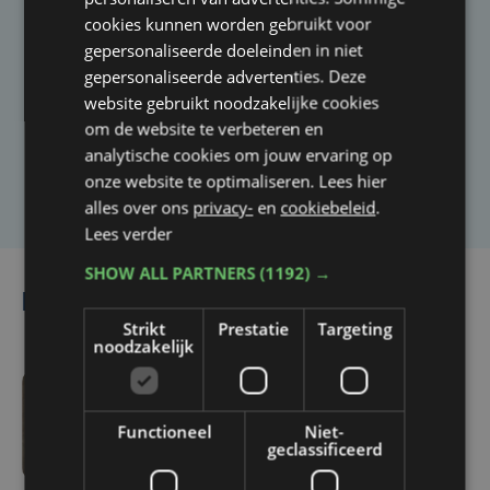
cookies kunnen worden gebruikt voor
Taalfout opgemerkt?
gepersonaliseerde doeleinden in niet
gepersonaliseerde advertenties. Deze
Heb je een taal- of schrijffout opgemerkt in dit
website gebruikt noodzakelijke cookies
artikel?
om de website te verbeteren en
analytische cookies om jouw ervaring op
Laat het ons weten
onze website te optimaliseren. Lees hier
alles over ons
privacy-
en
cookiebeleid
.
Lees verder
SHOW ALL PARTNERS
(1192) →
Lees ook
Strikt
Prestatie
Targeting
noodzakelijk
2 uur geleden
Functioneel
Niet-
Ja​ger​ moet
geclassificeerd
konijnenplaag in Sint-
Joris indijken: