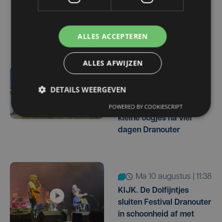
“Noodzakelijk voor
natuur, landbouw en
begraafplaatsen”
ALLES ACCEPTEREN
ALLES AFWIJZEN
5 uur geleden
DETAILS WEERGEVEN
Campings lopen leeg:
schorre stemmen en
POWERED BY COOKIESCRIPT
kleine oogjes na vier
dagen Dranouter
ma 10 augustus | 11:38
KIJK. De Dolfijntjes
sluiten Festival Dranouter
in schoonheid af met