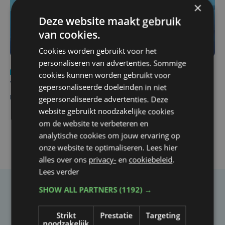
×
Deze website maakt gebruik
van cookies.
Cookies worden gebruikt voor het
personaliseren van advertenties. Sommige
Nieuws
do 6 augustus | 21:30
cookies kunnen worden gebruikt voor
Yaro (19), slachtoffer van vechtpartij, is na
gepersonaliseerde doeleinden in niet
maandenlange coma overleden
gepersonaliseerde advertenties. Deze
website gebruikt noodzakelijke cookies
om de website te verbeteren en
analytische cookies om jouw ervaring op
onze website te optimaliseren. Lees hier
alles over ons
privacy-
en
cookiebeleid
.
Lees verder
SHOW ALL PARTNERS
(1192) →
Taalfout opgemerkt?
Heb je een taal- of schrijffout opgemerkt in dit
Strikt
Prestatie
Targeting
noodzakelijk