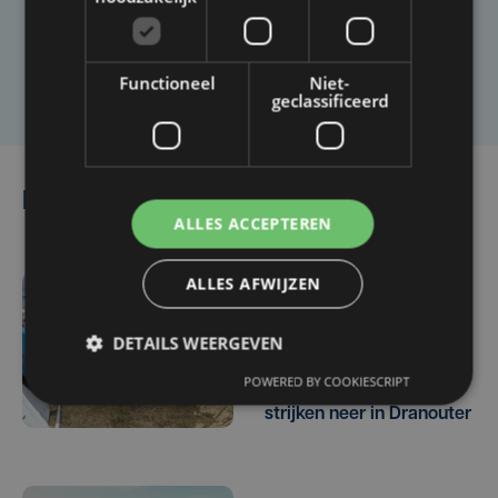
artikel?
Laat het ons weten
Functioneel
Niet-
geclassificeerd
Lees ook
ALLES ACCEPTEREN
ALLES AFWIJZEN
do 6 augustus | 17:24
Festival Dranouter schiet
DETAILS WEERGEVEN
uit de startblokken:
POWERED BY COOKIESCRIPT
duizenden kampeerders
strijken neer in Dranouter