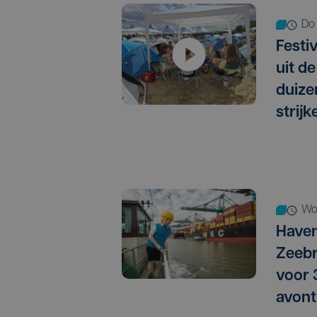
d
Festi
uit d
duiz
strij
w
Haven
Zeebr
voor
avont