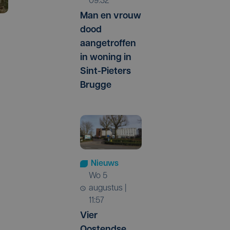
09:32
Man en vrouw
dood
aangetroffen
in woning in
Sint-Pieters
Brugge
Nieuws
wo 5
augustus |
11:57
Vier
Oostendse