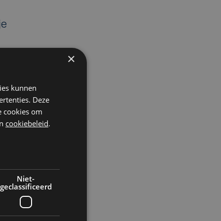
je
×
kies kunnen
ertenties. Deze
he cookies om
n
cookiebeleid
.
Niet-
geclassificeerd