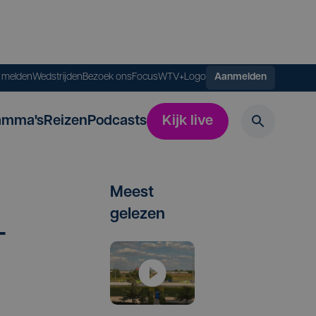
s melden
Wedstrijden
Bezoek ons
FocusWTV+
Logo
Aanmelden
amma's
Reizen
Podcasts
Kijk live
Meest
gelezen
­