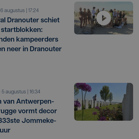
o 6 augustus | 17:24
val Dranouter schiet
e startblokken:
enden kampeerders
ken neer in Dranouter
o 5 augustus | 16:34
 van Antwerpen-
ugge vormt decor
 333ste Jommeke-
uur