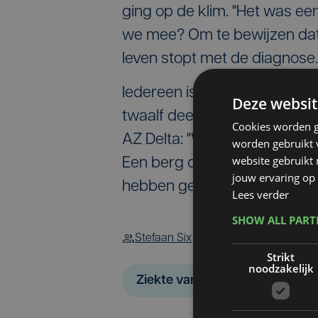
ging op de klim. "Het was e
we mee? Om te bewijzen dat j
leven stopt met de diagnose.
Iedereen is op de reis duidel
Deze websit
twaalf deelnemers als de me
Cookies worden g
AZ Delta: "We hebben een b
worden gebruikt v
website gebruikt
Een berg die onder de klimm
jouw ervaring op 
hebben gedaan was behoorlijk
Lees verder
SHOW ALL PAR
Stefaan Six
Strikt
noodzakelijk
Ziekte van Parkinson