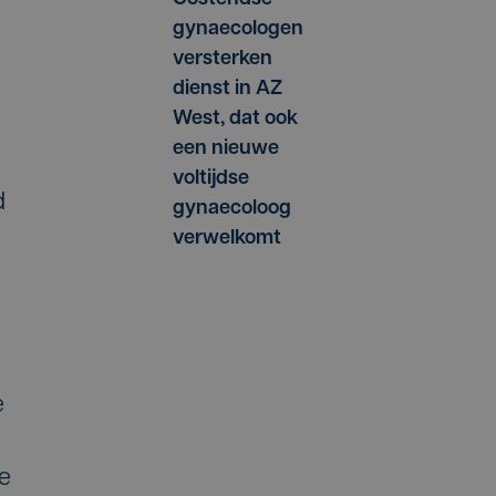
gynaecologen
versterken
dienst in AZ
West, dat ook
een nieuwe
voltijdse
d
gynaecoloog
verwelkomt
e
ee