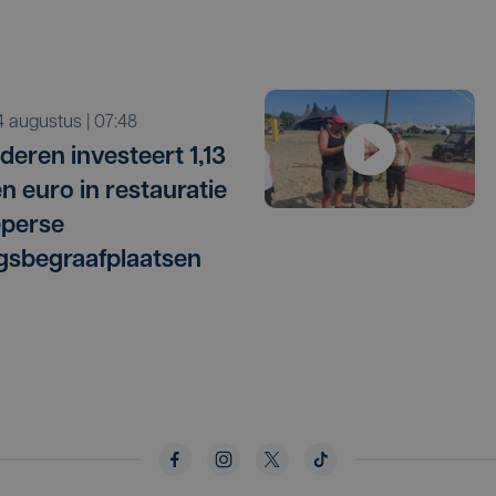
i 4 augustus | 07:48
deren investeert 1,13
en euro in restauratie
eperse
gsbegraafplaatsen