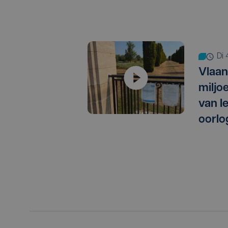
d
Vlaan
miljo
van I
oorlo