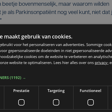
en beetje bovenmenselijk, maar waarom wilden
e als Parkinsonpatiënt nog veel kunt, niet dat 
"
ijk boven zichzelf uitgestegen, zowel de
e maakt gebruik van cookies.
nsen die hen begeleiden. Jen Maes, neuroloog
ebruikt voor het personaliseren van advertenties. Sommige coo
erg beklommen die zelden beklommen wordt.
oor gepersonaliseerde doeleinden in niet gepersonaliseerde adv
 noodzakelijke cookies om de website te verbeteren en analytisc
ers bekend staat als een zware berg. Wat we
onze website te optimaliseren. Lees hier alles over ons
privacy-
e
 onrealistisch."
TNERS
(1192) →
Prestatie
Targeting
Functioneel