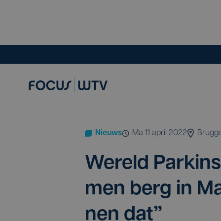
Nieuws
ma 11 april 2022
Brugg
Wereld Parkin­s­
men berg in Ma
nen dat”