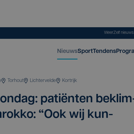
Weer
Zelf nieuw
Nieuws
Sport
Tendens
Progr
e
Torhout
Lichtervelde
Kortrijk
on­dag: pati­ën­ten beklim
rok­ko:
“
Ook wij kun­