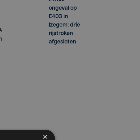
ongeval op
E403 in
Izegem: drie
,
rijstroken
n
afgesloten
×