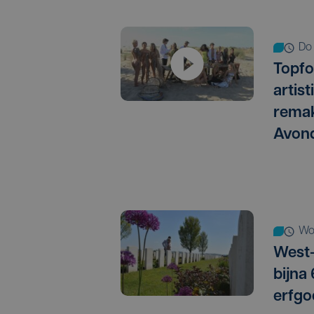
d
Topfo
artis
remak
Avon
w
West-
bijna
erfgo