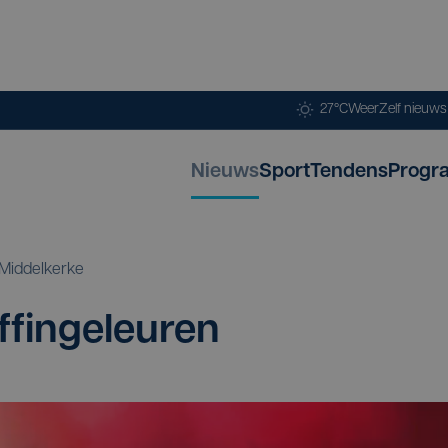
27°C
Weer
Zelf nieuw
Nieuws
Sport
Tendens
Progr
Middelkerke
ffingeleuren