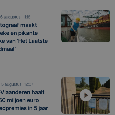
o 6 augustus | 11:18
tograaf maakt
tieke en pikante
e van ‘Het Laatste
dmaal’
o 5 augustus | 12:07
Vlaanderen haalt
 60 miljoen euro
edpremies in 5 jaar