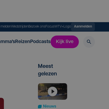
s melden
Wedstrijden
Bezoek ons
FocusWTV+
Logo
Aanmelden
amma's
Reizen
Podcasts
Kijk live
Meest
gelezen
Nieuws