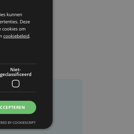
kies kunnen
ertenties. Deze
he cookies om
n
cookiebeleid
.
Niet-
geclassificeerd
ACCEPTEREN
RED BY COOKIESCRIPT