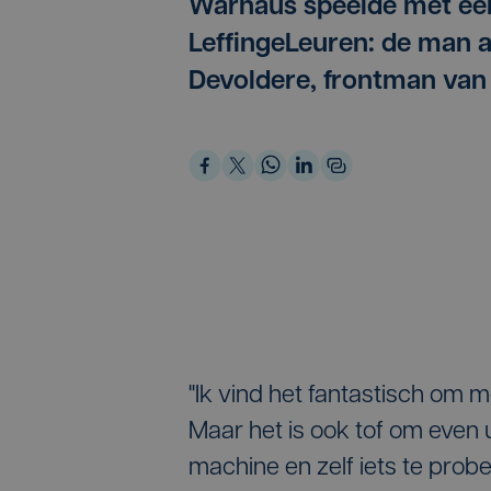
Warhaus speelde met een
LeffingeLeuren: de man a
Devoldere, frontman van d
"Ik vind het fantastisch om m
Maar het is ook tof om even u
machine en zelf iets te prober