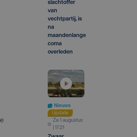
slachtoffer
van
vechtpartij, is
na
maandenlange
coma
overleden
Nieuws
Update
de
za 1 augustus
| 17:21
Zwaar