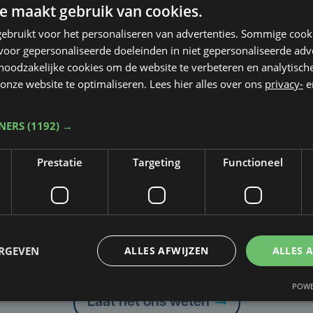
e maakt gebruik van cookies.
ebruikt voor het personaliseren van advertenties. Sommige coo
oor gepersonaliseerde doeleinden in niet gepersonaliseerde adv
 noodzakelijke cookies om de website te verbeteren en analytisc
onze website te optimaliseren. Lees hier alles over ons
privacy-
e
TNERS
(1192) →
Prestatie
Targeting
Functioneel
Taalfout opgemerkt?
ERGEVEN
ALLES AFWIJZEN
ALLES 
Heb je een taal- of schrijffout opgemerkt in dit artikel?
POWE
Laat het ons weten