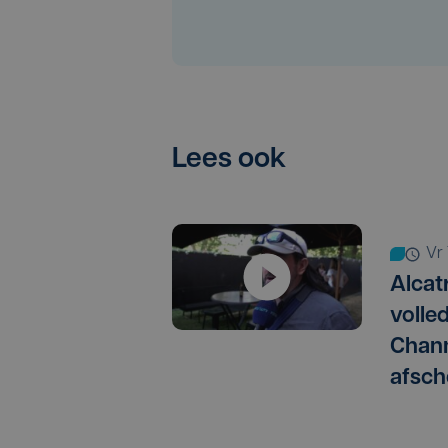
Lees ook
v
Alcat
volle
Chann
afsch