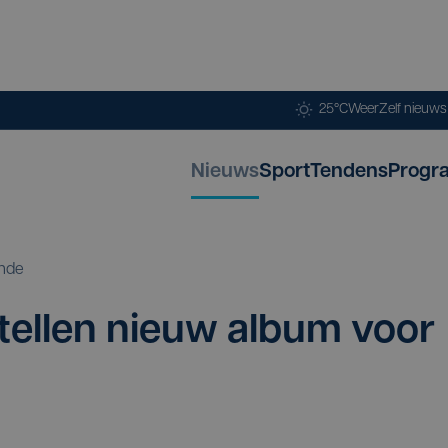
25°C
Weer
Zelf nieuw
Nieuws
Sport
Tendens
Progr
nde
tel­len nieuw album voor