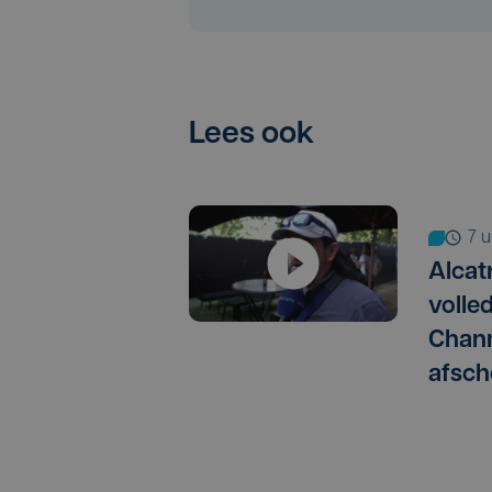
Lees ook
7 
Alcat
volle
Chann
afsch