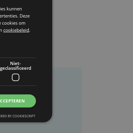
kies kunnen
ertenties. Deze
he cookies om
n
cookiebeleid
.
Niet-
geclassificeerd
ACCEPTEREN
RED BY COOKIESCRIPT