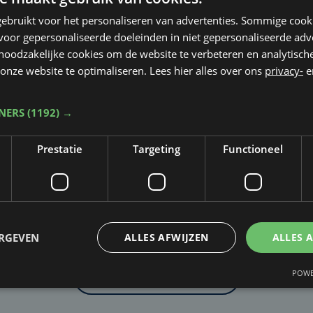
ebruikt voor het personaliseren van advertenties. Sommige coo
oor gepersonaliseerde doeleinden in niet gepersonaliseerde adv
 noodzakelijke cookies om de website te verbeteren en analytisc
onze website te optimaliseren. Lees hier alles over ons
privacy-
e
TNERS
(1192) →
Prestatie
Targeting
Functioneel
Taalfout opgemerkt?
Heb je een taal- of schrijffout opgemerkt in dit artikel?
ERGEVEN
ALLES AFWIJZEN
ALLES 
POWE
Laat het ons weten