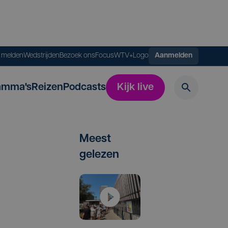
s melden
Wedstrijden
Bezoek ons
FocusWTV+
Logo
Aanmelden
amma's
Reizen
Podcasts
Kijk live
Meest
gelezen