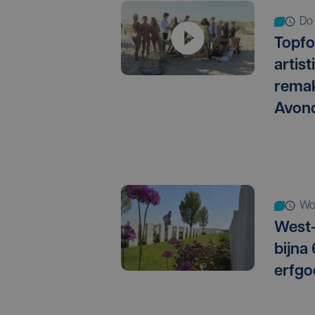
d
Topfo
artis
remak
Avon
w
West-
bijna
erfgo