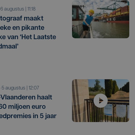
o 6 augustus | 11:18
tograaf maakt
tieke en pikante
e van ‘Het Laatste
dmaal’
o 5 augustus | 12:07
Vlaanderen haalt
 60 miljoen euro
edpremies in 5 jaar