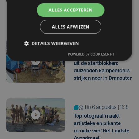
Channel Zero neemt
ALLES ACCEPTEREN
afscheid van
festivalpodia
ALLES AFWIJZEN
DETAILS WEERGEVEN
do 6 augustus | 17:24
POWERED BY COOKIESCRIPT
Festival Dranouter schiet
uit de startblokken:
duizenden kampeerders
strijken neer in Dranouter
do 6 augustus | 11:18
Topfotograaf maakt
artistieke en pikante
remake van ‘Het Laatste
Avondmaal’