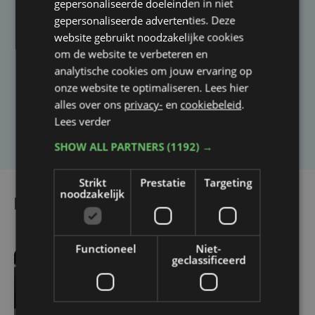
gepersonaliseerde doeleinden in niet
gepersonaliseerde advertenties. Deze
Taalfout opgemerkt?
website gebruikt noodzakelijke cookies
om de website te verbeteren en
Heb je een taal- of schrijffout opgemerkt in dit
analytische cookies om jouw ervaring op
artikel?
onze website te optimaliseren. Lees hier
alles over ons
privacy-
en
cookiebeleid
.
Lees verder
Laat het ons weten
SHOW ALL PARTNERS
(1192) →
Strikt
Prestatie
Targeting
noodzakelijk
Lees ook
Functioneel
Niet-
geclassificeerd
vr 7 augustus | 11:43
Alcatraz voor het eerst
volledig uitverkocht: