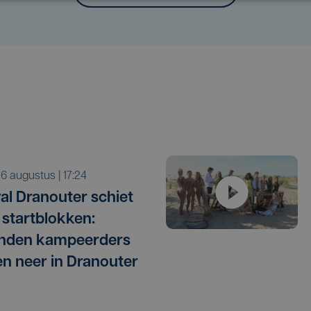
o 6 augustus | 17:24
val Dranouter schiet
e startblokken:
enden kampeerders
ken neer in Dranouter