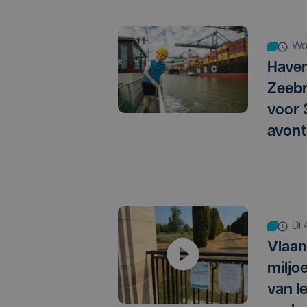
w
Haven
Zeebr
voor
avont
d
Vlaan
miljo
van I