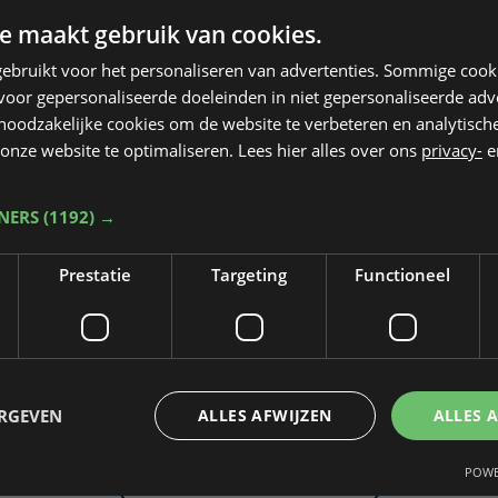
e maakt gebruik van cookies.
ebruikt voor het personaliseren van advertenties. Sommige coo
oor gepersonaliseerde doeleinden in niet gepersonaliseerde adv
 noodzakelijke cookies om de website te verbeteren en analytisc
onze website te optimaliseren. Lees hier alles over ons
privacy-
e
TNERS
(1192) →
Prestatie
Targeting
Functioneel
Taalfout opgemerkt?
Heb je een taal- of schrijffout opgemerkt in dit artikel?
ERGEVEN
ALLES AFWIJZEN
ALLES 
POWE
Laat het ons weten