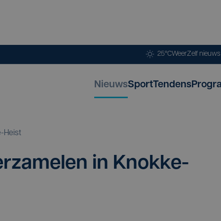
25°C
Weer
Zelf nieuw
Nieuws
Sport
Tendens
Progr
-Heist
ver­za­me­len in Knokke-