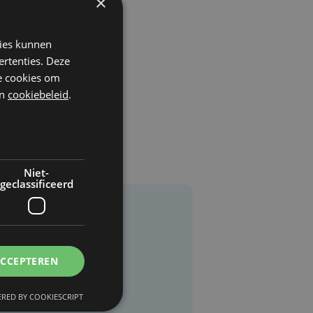
×
kies kunnen
ertenties. Deze
he cookies om
n
cookiebeleid
.
Niet-
geclassificeerd
ACCEPTEREN
RED BY COOKIESCRIPT