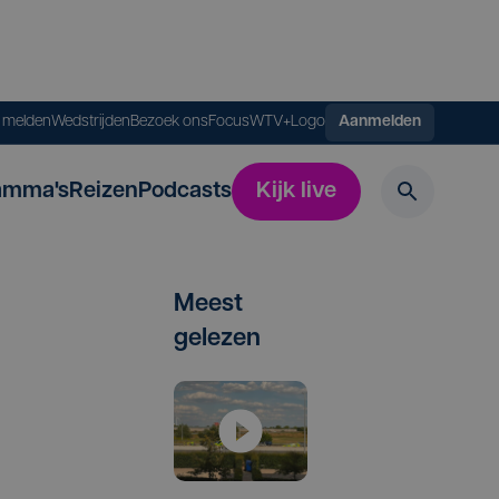
s melden
Wedstrijden
Bezoek ons
FocusWTV+
Logo
Aanmelden
amma's
Reizen
Podcasts
Kijk live
Meest
gelezen