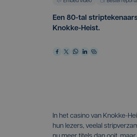
Embed video
Bestel report
Een 80-tal striptekenaars
Knokke-Heist.
In het casino van Knokke-Hei
hun lezers, veelal stripverza
nu meer titels dan ooit, maar