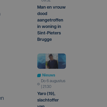
09:32
Man en vrouw
n
dood
aangetroffen
in woning in
Sint-Pieters
Brugge
Nieuws
do 6 augustus
| 21:30
Yaro (19),
en
slachtoffer
van