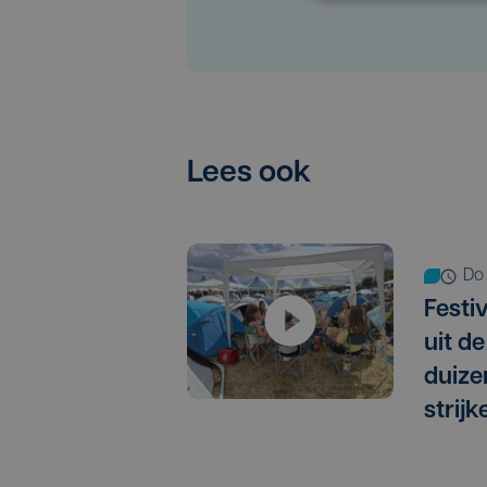
Lees ook
d
Festi
uit d
duiz
strij