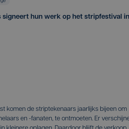
age
 signeert hun werk op het stripfestival i
st komen de striptekenaars jaarlijks bijeen om
melaars en -fanaten, te ontmoeten. Er verschijn
 in kleinere oplagen. Daardoor blijft de verkoop