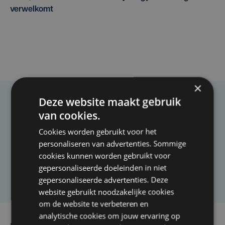
verwelkomt
×
Deze website maakt gebruik
Taalfout opgemerkt?
van cookies.
Heb je een taal- of schrijffout opgemerkt in dit
Cookies worden gebruikt voor het
artikel?
personaliseren van advertenties. Sommige
cookies kunnen worden gebruikt voor
gepersonaliseerde doeleinden in niet
Laat het ons weten
gepersonaliseerde advertenties. Deze
website gebruikt noodzakelijke cookies
om de website te verbeteren en
analytische cookies om jouw ervaring op