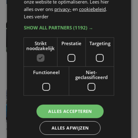
Lees ook
onze website te optimaliseren. Lees hier
alles over ons
privacy-
en
cookiebeleid
.
Lees verder
SHOW ALL PARTNERS
(1192) →
vr 7 augustus | 11:43
Alcatraz voor het eerst
Strikt
Prestatie
Targeting
volledig uitverkocht:
noodzakelijk
Channel Zero neemt
afscheid van
festivalpodia
Functioneel
Niet-
geclassificeerd
do 6 augustus | 17:24
Festival Dranouter schiet
ALLES ACCEPTEREN
uit de startblokken:
duizenden kampeerders
ALLES AFWIJZEN
strijken neer in Dranouter