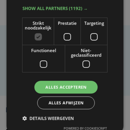
SHOW ALL PARTNERS
(1192) →
Strikt
Prestatie
Targeting
noodzakelijk
Taalfout opgemerkt?
Functioneel
Niet-
Heb je een taal- of schrijffout opgemerkt in dit
geclassificeerd
artikel?
Laat het ons weten
ALLES ACCEPTEREN
ALLES AFWIJZEN
Lees ook
DETAILS WEERGEVEN
POWERED BY COOKIESCRIPT