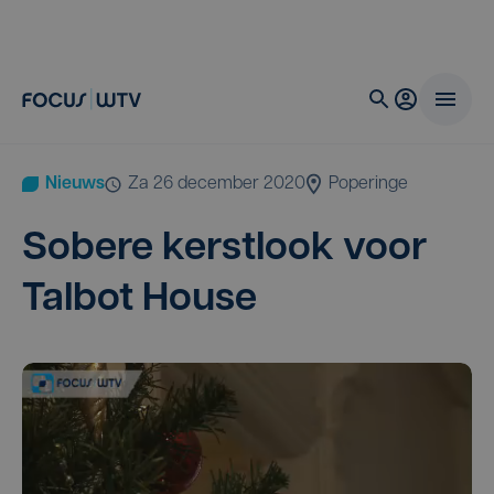
Nieuws
za 26 december 2020
Poperinge
Sobe­re kerst­look voor
Tal­bot House