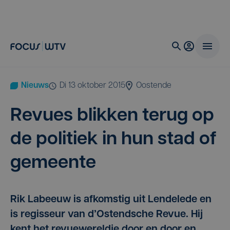
Nieuws
di 13 oktober 2015
Oostende
Revues blik­ken terug op
de poli­tiek in hun stad of
gemeente
Rik Labeeuw is afkomstig uit Lendelede en
is regisseur van d’Ostendsche Revue. Hij
kent het revuewereldje door en door en