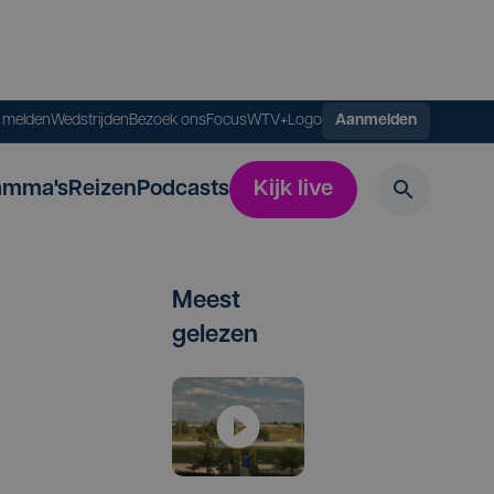
s melden
Wedstrijden
Bezoek ons
FocusWTV+
Logo
Aanmelden
amma's
Reizen
Podcasts
Kijk live
Meest
gelezen