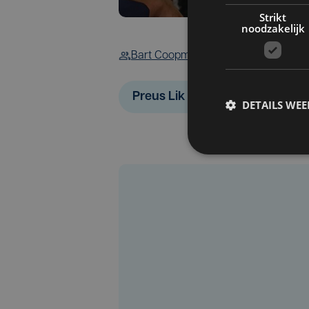
Strikt
noodzakelijk
Bart Coopman
Preus Lik 30
Wim Willaert
DETAILS WE