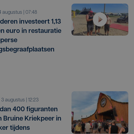
i 4 augustus | 07:48
deren investeert 1,13
en euro in restauratie
eperse
gsbegraafplaatsen
a 3 augustus | 12:23
dan 400 figuranten
n Bruine Kriekpeer in
ker tijdens