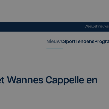
Weer
Zelf nieuw
Nieuws
Sport
Tendens
Progr
 Wan­nes Cap­pel­le en