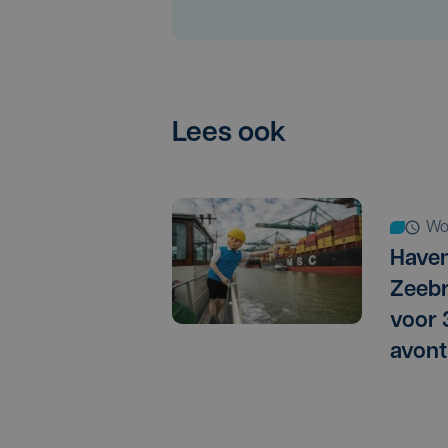
Lees ook
w
Haven
Zeebr
voor
avont