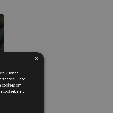
×
kies kunnen
ertenties. Deze
he cookies om
n
cookiebeleid
.