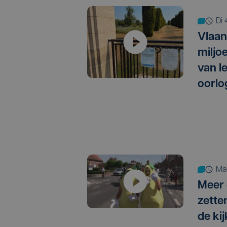
d
Vlaan
miljo
van I
oorlo
m
Meer 
zette
de kij