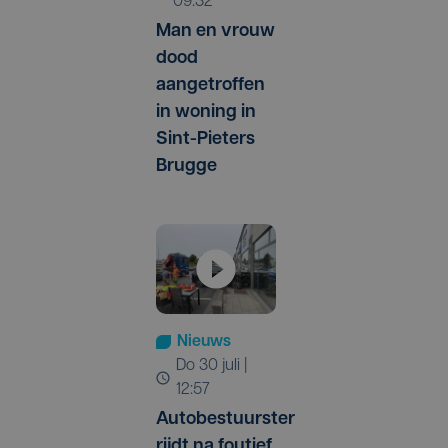
09:32
Man en vrouw
dood
aangetroffen
in woning in
Sint-Pieters
Brugge
Nieuws
do 30 juli |
12:57
Autobestuurster
rijdt na foutief