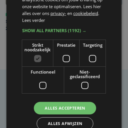
onze website te optimaliseren. Lees hier
alles over ons
privacy-
en
cookiebeleid
.
Sport
za 8 augustus | 12:42
Lees verder
Spaanse aanvaller zet handtekening onder contract tot
2031 bij Club Brugge
SHOW ALL PARTNERS
(1192) →
Strikt
Prestatie
Targeting
noodzakelijk
Functioneel
Niet-
geclassificeerd
Taalfout opgemerkt?
Heb je een taal- of schrijffout opgemerkt in dit
artikel?
ALLES ACCEPTEREN
Laat het ons weten
ALLES AFWIJZEN