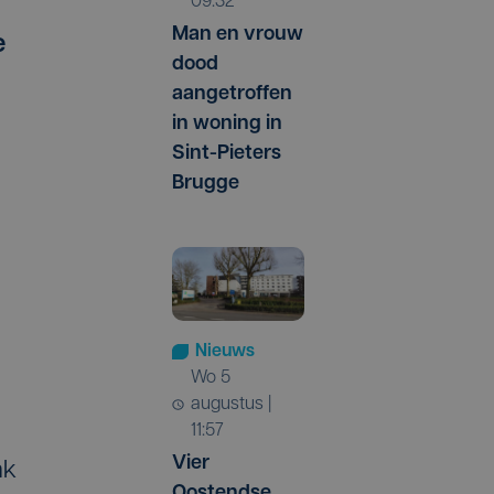
09:32
Man en vrouw
e
dood
aangetroffen
in woning in
Sint-Pieters
Brugge
Nieuws
wo 5
augustus |
11:57
Vier
ak
Oostendse