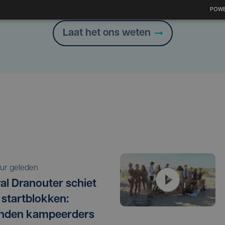
Heb je een taal- of schrijffout opgemerkt in dit artikel?
POWE
Laat het ons weten
 uur geleden
val Dranouter schiet
e startblokken:
enden kampeerders