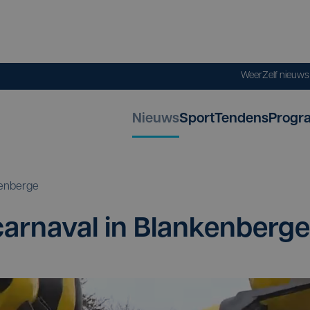
Weer
Zelf nieuw
Nieuws
Sport
Tendens
Progr
enberge
 car­na­val in Blankenberge