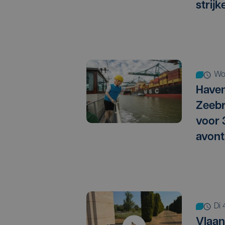
strij
w
Haven
Zeebr
voor
avont
d
Vlaan