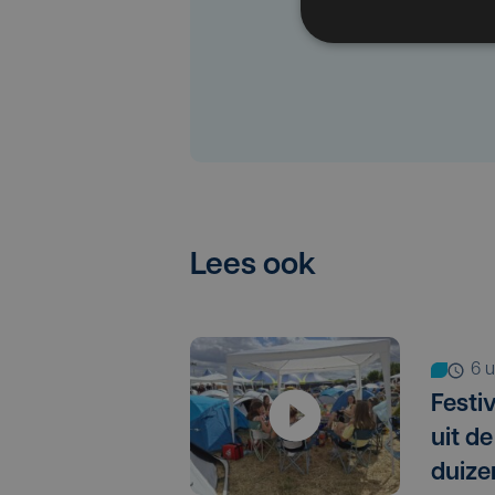
Lees ook
6
Festi
uit d
duiz