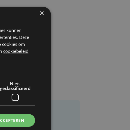
×
kies kunnen
ertenties. Deze
he cookies om
n
cookiebeleid
.
Niet-
geclassificeerd
ACCEPTEREN