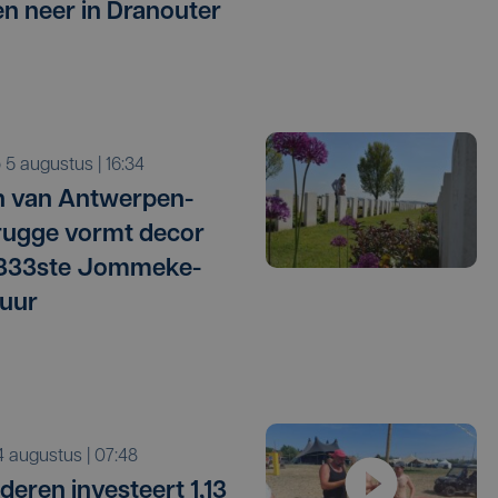
ken neer in Dranouter
o 5 augustus | 16:34
 van Antwerpen-
ugge vormt decor
 333ste Jommeke-
uur
i 4 augustus | 07:48
deren investeert 1,13