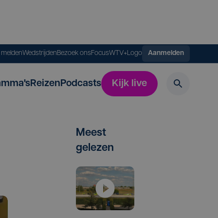
s melden
Wedstrijden
Bezoek ons
FocusWTV+
Logo
Aanmelden
amma's
Reizen
Podcasts
Kijk live
Meest
gelezen