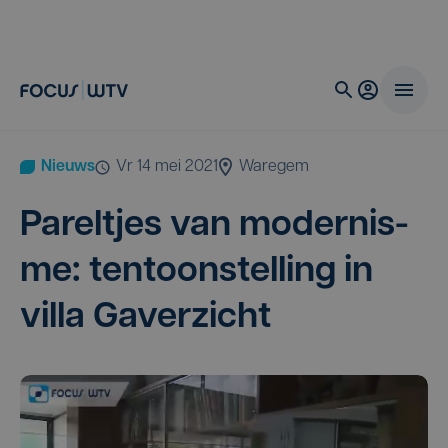
Nieuws
vr 14 mei 2021
Waregem
Parel­tjes van moder­nis­
me: ten­toon­stel­ling in
vil­la Gaverzicht