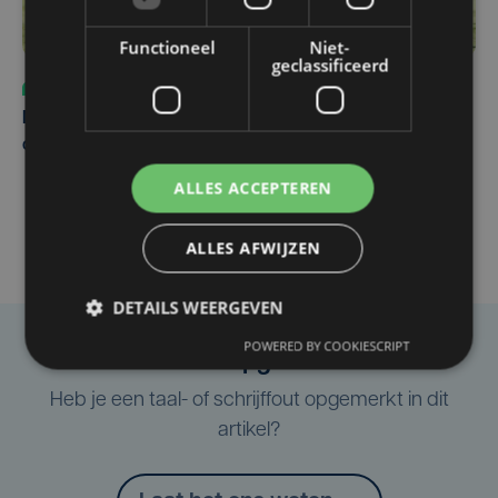
Functioneel
Niet-
geclassificeerd
Sport
vr 31 juli | 12:46
Net voor kraker tegen Essevee: match van KV Kortrijk
op Anderlecht uitgesteld door Europees voetbal
ALLES ACCEPTEREN
ALLES AFWIJZEN
DETAILS WEERGEVEN
POWERED BY COOKIESCRIPT
Taalfout opgemerkt?
Heb je een taal- of schrijffout opgemerkt in dit
artikel?