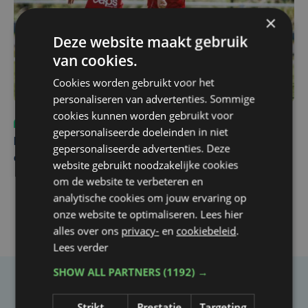
×
Deze website maakt gebruik
van cookies.
Cookies worden gebruikt voor het
personaliseren van advertenties. Sommige
cookies kunnen worden gebruikt voor
Sport
vr 31 juli | 12:46
gepersonaliseerde doeleinden in niet
Net voor kraker tegen Essevee: match van KV Kortrijk
gepersonaliseerde advertenties. Deze
op Anderlecht uitgesteld door Europees voetbal
website gebruikt noodzakelijke cookies
om de website te verbeteren en
analytische cookies om jouw ervaring op
onze website te optimaliseren. Lees hier
alles over ons
privacy-
en
cookiebeleid
.
Lees verder
SHOW ALL PARTNERS
(1192) →
Taalfout opgemerkt?
Strikt
Prestatie
Targeting