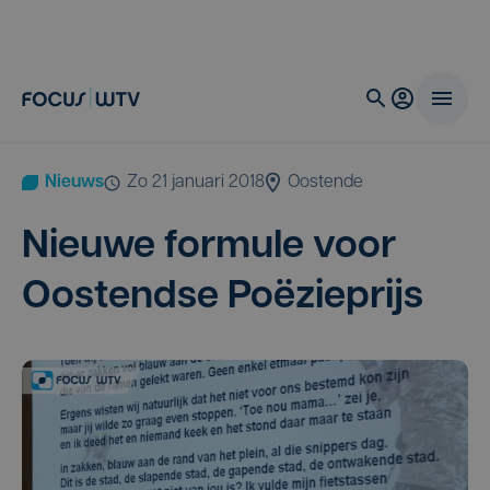
Nieuws
zo 21 januari 2018
Oostende
Nieu­we for­mu­le voor
Oos­tend­se Poëzieprijs