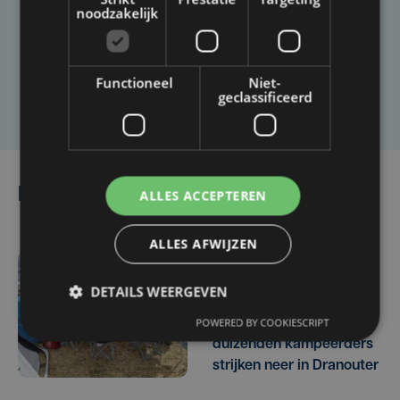
Heb je een taal- of schrijffout opgemerkt in dit
noodzakelijk
artikel?
Functioneel
Niet-
Laat het ons weten
geclassificeerd
Lees ook
ALLES ACCEPTEREN
ALLES AFWIJZEN
5 uur geleden
DETAILS WEERGEVEN
Festival Dranouter schiet
POWERED BY COOKIESCRIPT
uit de startblokken:
duizenden kampeerders
strijken neer in Dranouter