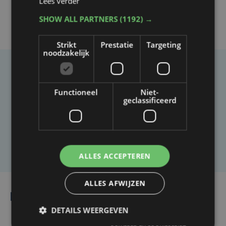
Lees verder
SHOW ALL PARTNERS
(1192) →
Strikt
Prestatie
Targeting
noodzakelijk
Taalfout opgemerkt?
Functioneel
Niet-
Heb je een taal- of schrijffout opgemerkt in dit
geclassificeerd
artikel?
Laat het ons weten
ALLES ACCEPTEREN
ALLES AFWIJZEN
Lees ook
DETAILS WEERGEVEN