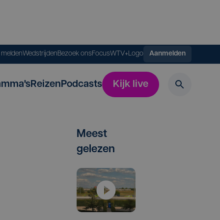
s melden
Wedstrijden
Bezoek ons
FocusWTV+
Logo
Aanmelden
amma's
Reizen
Podcasts
Kijk live
Meest
gelezen