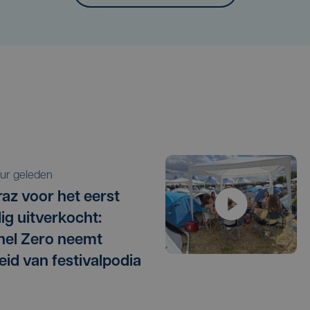
 uur geleden
raz voor het eerst
dig uitverkocht:
el Zero neemt
eid van festivalpodia