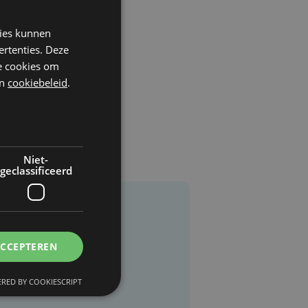
kies kunnen
ertenties. Deze
he cookies om
n
cookiebeleid
.
Niet-
geclassificeerd
ACCEPTEREN
RED BY COOKIESCRIPT