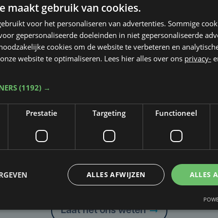
e maakt gebruik van cookies.
ebruikt voor het personaliseren van advertenties. Sommige coo
oor gepersonaliseerde doeleinden in niet gepersonaliseerde adv
 noodzakelijke cookies om de website te verbeteren en analytisc
onze website te optimaliseren. Lees hier alles over ons
privacy-
e
TNERS
(1192) →
Prestatie
Targeting
Functioneel
Taalfout opgemerkt?
ERGEVEN
ALLES AFWIJZEN
ALLES 
Heb je een taal- of schrijffout opgemerkt in dit artikel?
POWE
Laat het ons weten