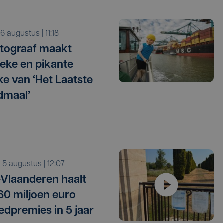
o 6 augustus | 11:18
tograaf maakt
tieke en pikante
e van ‘Het Laatste
dmaal’
o 5 augustus | 12:07
Vlaanderen haalt
 60 miljoen euro
edpremies in 5 jaar