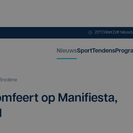
25°C
Weer
Zelf nieuw
Nieuws
Sport
Tendens
Progr
Bredene
­feert op Mani­fie­sta,
l