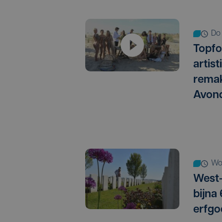
d
Topfo
artis
remak
Avon
w
West-
bijna
erfgo