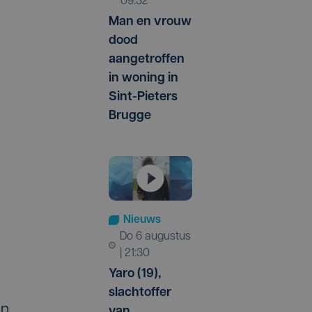
09:32
Man en vrouw
dood
aangetroffen
in woning in
Sint-Pieters
Brugge
Nieuws
do 6 augustus
| 21:30
Yaro (19),
slachtoffer
en
van