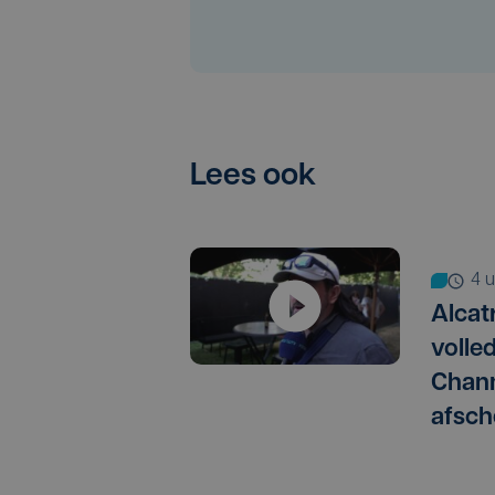
Lees ook
4
Alcat
volle
Chann
afsch