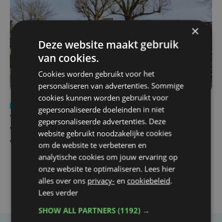
×
Deze website maakt gebruik
van cookies.
Cookies worden gebruikt voor het
personaliseren van advertenties. Sommige
cookies kunnen worden gebruikt voor
Nieuws
wo 5 augustus | 11:57
gepersonaliseerde doeleinden in niet
Vier Oostendse gynaecologen versterken dienst in AZ
gepersonaliseerde advertenties. Deze
West, dat ook een nieuwe voltijdse gynaecoloog
website gebruikt noodzakelijke cookies
verwelkomt
om de website te verbeteren en
analytische cookies om jouw ervaring op
onze website te optimaliseren. Lees hier
alles over ons
privacy-
en
cookiebeleid
.
Lees verder
SHOW ALL PARTNERS
(1192) →