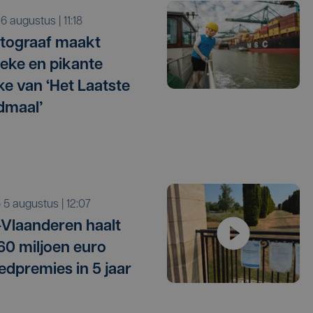
o 6 augustus | 11:18
tograaf maakt
tieke en pikante
e van ‘Het Laatste
dmaal’
o 5 augustus | 12:07
Vlaanderen haalt
 60 miljoen euro
edpremies in 5 jaar