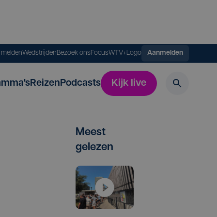
s melden
Wedstrijden
Bezoek ons
FocusWTV+
Logo
Aanmelden
amma's
Reizen
Podcasts
Kijk live
Meest
gelezen