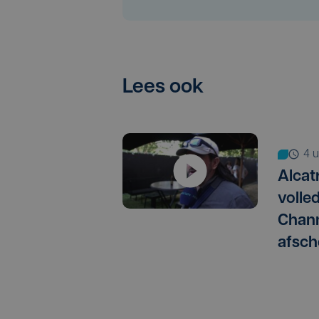
Lees ook
4
Alcat
volle
Chann
afsch