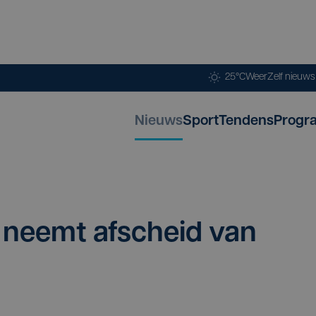
25°C
Weer
Zelf nieuw
Nieuws
Sport
Tendens
Progr
 neemt afscheid van