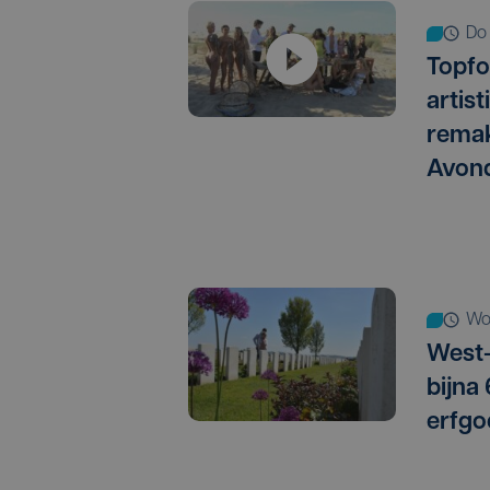
d
Topfo
artis
remak
Avon
w
West-
bijna
erfgo