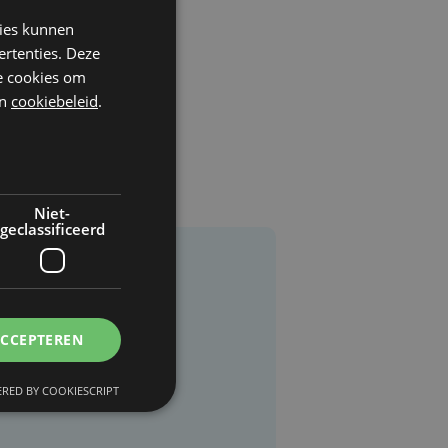
kies kunnen
ertenties. Deze
he cookies om
n
cookiebeleid
.
Niet-
geclassificeerd
ACCEPTEREN
RED BY COOKIESCRIPT