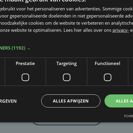
ebruikt voor het personaliseren van advertenties. Sommige coo
oor gepersonaliseerde doeleinden in niet gepersonaliseerde adv
 noodzakelijke cookies om de website te verbeteren en analytisc
onze website te optimaliseren. Lees hier alles over ons
privacy-
e
TNERS
(1192) →
Prestatie
Targeting
Functioneel
Taalfout opgemerkt?
Heb je een taal- of schrijffout opgemerkt in dit artikel?
ERGEVEN
ALLES AFWIJZEN
ALLES 
POWE
Laat het ons weten