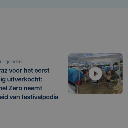
 uur geleden
raz voor het eerst
dig uitverkocht:
el Zero neemt
eid van festivalpodia