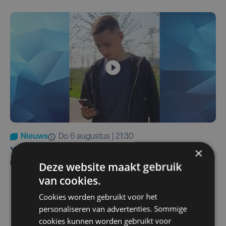
Nieuws
do 6 augustus | 21:30
×
Yaro (19), slachtoffer van vechtpartij, is na
maandenlange coma overleden
Deze website maakt gebruik
van cookies.
Cookies worden gebruikt voor het
personaliseren van advertenties. Sommige
cookies kunnen worden gebruikt voor