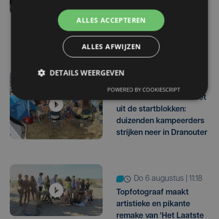
volledig uitverkocht:
Channel Zero neemt
ALLES ACCEPTEREN
afscheid van
festivalpodia
ALLES AFWIJZEN
DETAILS WEERGEVEN
do 6 augustus | 17:24
POWERED BY COOKIESCRIPT
Festival Dranouter schiet
uit de startblokken:
duizenden kampeerders
strijken neer in Dranouter
do 6 augustus | 11:18
Topfotograaf maakt
artistieke en pikante
remake van ‘Het Laatste