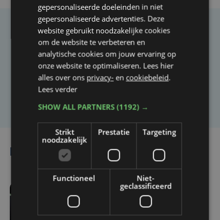
gepersonaliseerde doeleinden in niet
gepersonaliseerde advertenties. Deze
website gebruikt noodzakelijke cookies
Taalfout opgemerkt?
om de website te verbeteren en
Heb je een taal- of schrijffout opgemerkt in dit
analytische cookies om jouw ervaring op
artikel?
onze website te optimaliseren. Lees hier
alles over ons
privacy-
en
cookiebeleid
.
Lees verder
Laat het ons weten
SHOW ALL PARTNERS
(1192) →
Strikt
Prestatie
Targeting
noodzakelijk
Lees ook
Functioneel
Niet-
geclassificeerd
vr 7 augustus | 11:43
Alcatraz voor het eerst