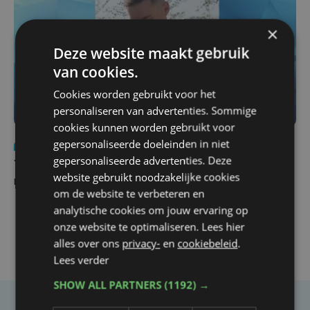
×
Deze website maakt gebruik
van cookies.
Cookies worden gebruikt voor het
personaliseren van advertenties. Sommige
cookies kunnen worden gebruikt voor
gepersonaliseerde doeleinden in niet
Nieuws
do 6 augustus | 21:30
gepersonaliseerde advertenties. Deze
Yaro (19), slachtoffer van vechtpartij, is na
website gebruikt noodzakelijke cookies
maandenlange coma overleden
om de website te verbeteren en
analytische cookies om jouw ervaring op
onze website te optimaliseren. Lees hier
alles over ons
privacy-
en
cookiebeleid
.
Lees verder
SHOW ALL PARTNERS
(1192) →