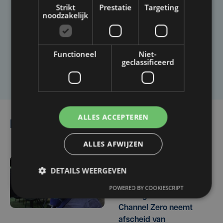
Taalfout opgemerkt?
Strikt
Prestatie
Targeting
noodzakelijk
Heb je een taal- of schrijffout opgemerkt in dit
artikel?
Functioneel
Niet-
geclassificeerd
Laat het ons weten
ALLES ACCEPTEREN
Lees ook
ALLES AFWIJZEN
DETAILS WEERGEVEN
vr 7 augustus | 11:43
Alcatraz voor het eerst
POWERED BY COOKIESCRIPT
volledig uitverkocht:
Channel Zero neemt
afscheid van