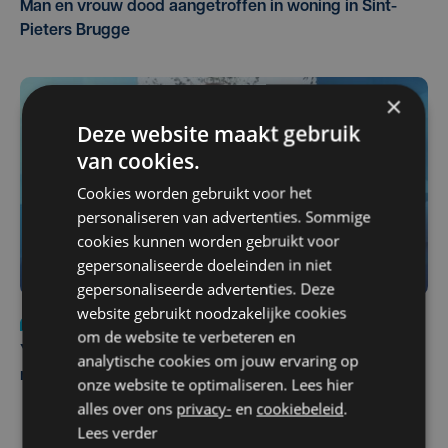
Man en vrouw dood aangetroffen in woning in Sint-
Pieters Brugge
×
Deze website maakt gebruik
van cookies.
Cookies worden gebruikt voor het
personaliseren van advertenties. Sommige
cookies kunnen worden gebruikt voor
gepersonaliseerde doeleinden in niet
gepersonaliseerde advertenties. Deze
website gebruikt noodzakelijke cookies
Nieuws
do 6 augustus | 21:30
om de website te verbeteren en
Yaro (19), slachtoffer van vechtpartij, is na
analytische cookies om jouw ervaring op
maandenlange coma overleden
onze website te optimaliseren. Lees hier
alles over ons
privacy-
en
cookiebeleid
.
Lees verder