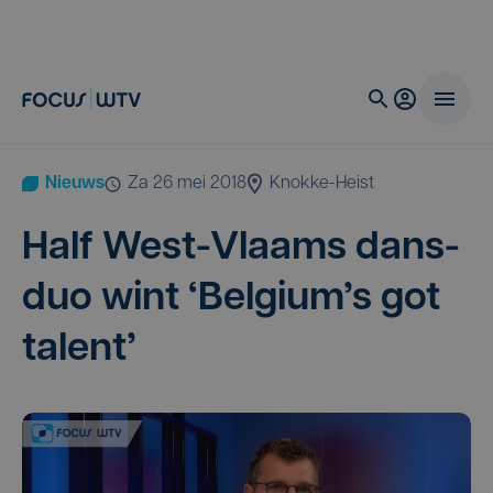
Nieuws
za 26 mei 2018
Knokke-Heist
Half West-Vlaams dans­
duo wint
‘
Belgium’s got
talent’