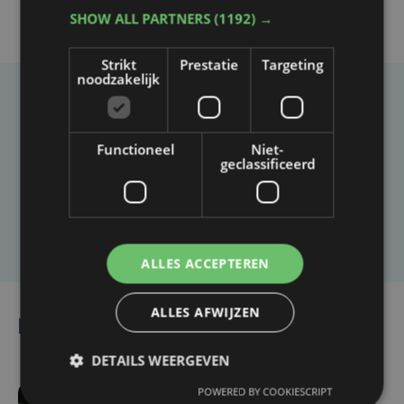
SHOW ALL PARTNERS
(1192) →
Strikt
Prestatie
Targeting
noodzakelijk
Taalfout opgemerkt?
Heb je een taal- of schrijffout opgemerkt in dit
Functioneel
Niet-
geclassificeerd
artikel?
Laat het ons weten
ALLES ACCEPTEREN
ALLES AFWIJZEN
Lees ook
DETAILS WEERGEVEN
POWERED BY COOKIESCRIPT