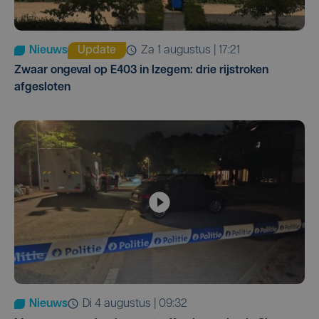
Nieuws
Update
za 1 augustus | 17:21
Zwaar ongeval op E403 in Izegem: drie rijstroken
afgesloten
Nieuws
di 4 augustus | 09:32