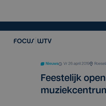
Nieuws
vr 26 april 2019
Roesel
Fees­te­lijk ope
muziek­cen­tru