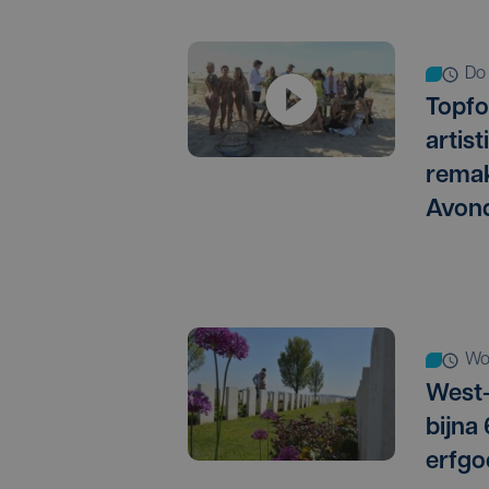
d
Topfo
artis
remak
Avon
w
West-
bijna
erfgo