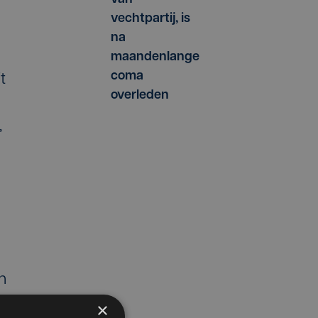
vechtpartij, is
na
maandenlange
coma
t
overleden
,
n
×