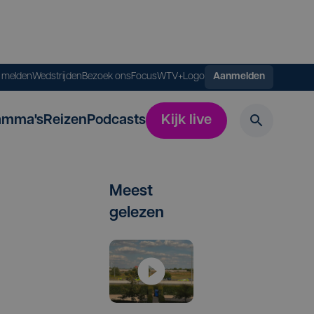
s melden
Wedstrijden
Bezoek ons
FocusWTV+
Logo
Aanmelden
amma's
Reizen
Podcasts
Kijk live
Meest
gelezen