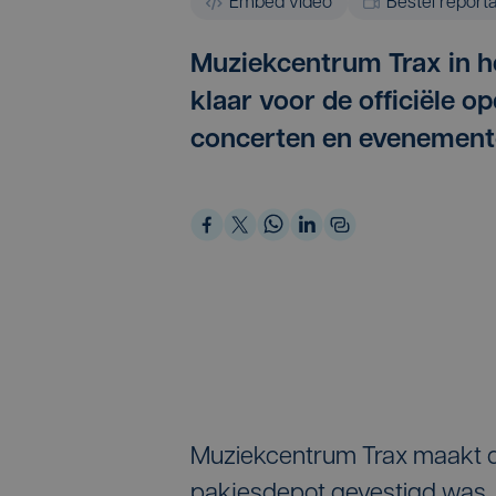
Embed video
Bestel report
Muziekcentrum Trax in h
klaar voor de officiële o
concerten en evenement
Muziekcentrum Trax maakt de
pakjesdepot gevestigd was. 