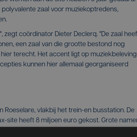
 polyvalente zaal voor muziekoptredens,
en.
", zegt coördinator Dieter Declerq. "De zaal heef
onen, een zaal van die grootte bestond nog
n hier terecht. Het accent ligt op muziekbeleving
ecepties kunnen hier allemaal georganiseerd
n Roeselare, vlakbij het trein-en busstation. De
ax-site heeft 8 miljoen euro gekost. Grote name
en dit weekend mee het podium inspelen.