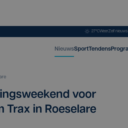
27°C
Weer
Zelf nieuw
Nieuws
Sport
Tendens
Progr
are
­nings­week­end voor
m Trax in Roeselare