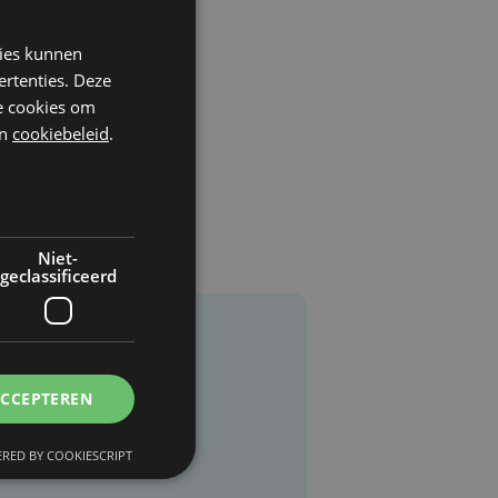
kies kunnen
ertenties. Deze
he cookies om
n
cookiebeleid
.
Niet-
geclassificeerd
ACCEPTEREN
RED BY COOKIESCRIPT