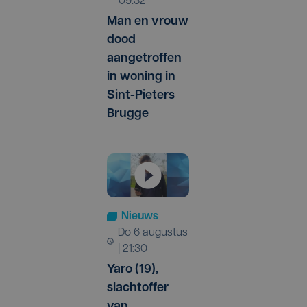
09:32
Man en vrouw
dood
aangetroffen
in woning in
Sint-Pieters
Brugge
Nieuws
do 6 augustus
| 21:30
Yaro (19),
slachtoffer
van