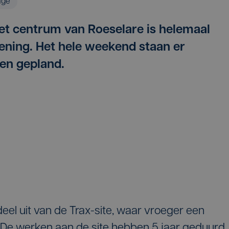
age
et centrum van Roeselare is helemaal
pening. Het hele weekend staan er
en gepland.
el uit van de Trax-site, waar vroeger een
De werken aan de site hebben 5 jaar geduurd.