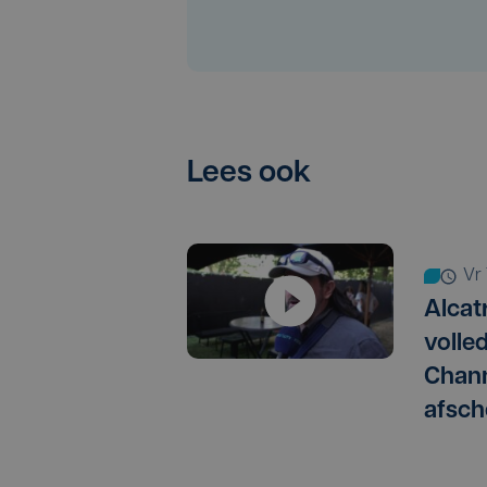
Lees ook
v
Alcat
volle
Chann
afsch