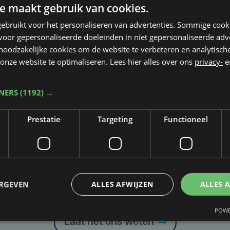
e maakt gebruik van cookies.
ebruikt voor het personaliseren van advertenties. Sommige coo
oor gepersonaliseerde doeleinden in niet gepersonaliseerde adv
 noodzakelijke cookies om de website te verbeteren en analytisc
onze website te optimaliseren. Lees hier alles over ons
privacy-
e
TNERS
(1192) →
Prestatie
Targeting
Functioneel
Taalfout opgemerkt?
ERGEVEN
ALLES AFWIJZEN
ALLES 
Heb je een taal- of schrijffout opgemerkt in dit artikel?
POWE
Laat het ons weten