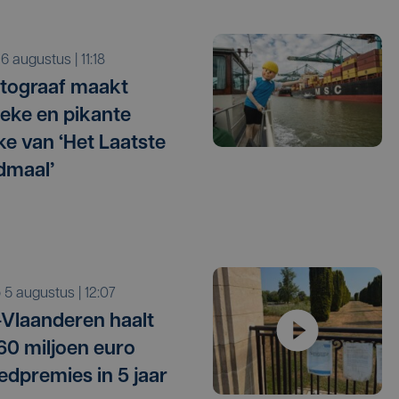
o 6 augustus | 11:18
tograaf maakt
tieke en pikante
e van ‘Het Laatste
dmaal’
o 5 augustus | 12:07
Vlaanderen haalt
 60 miljoen euro
edpremies in 5 jaar