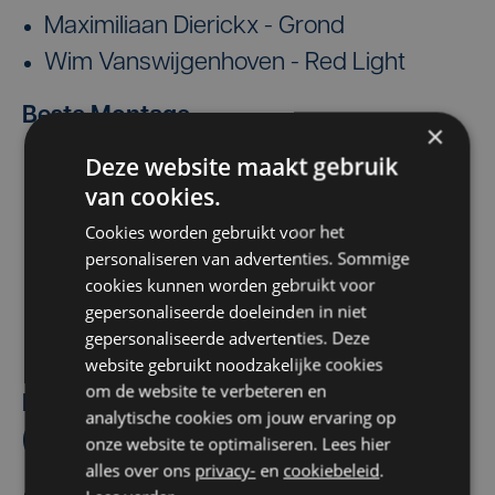
Maximiliaan Dierickx - Grond
Wim Vanswijgenhoven - Red Light
Beste Montage
×
Deze website maakt gebruik
Alain Dessauvage - La Civil
van cookies.
Bert Jacobs - Beau Séjour 2
Cookies worden gebruikt voor het
Bert Jacobs, Maarten Janssens - F***
personaliseren van advertenties. Sommige
You Very, Very Much
cookies kunnen worden gebruikt voor
gepersonaliseerde doeleinden in niet
Maarten Janssens - Dealer
gepersonaliseerde advertenties. Deze
Nico Leunen, Fatih Tura - Cool Abdoul
website gebruikt noodzakelijke cookies
om de website te verbeteren en
Beste Acteerprestatie in een Hoofdrol
analytische cookies om jouw ervaring op
(Film)
onze website te optimaliseren. Lees hier
alles over ons
privacy-
en
cookiebeleid
.
Ben Segers - Dealer