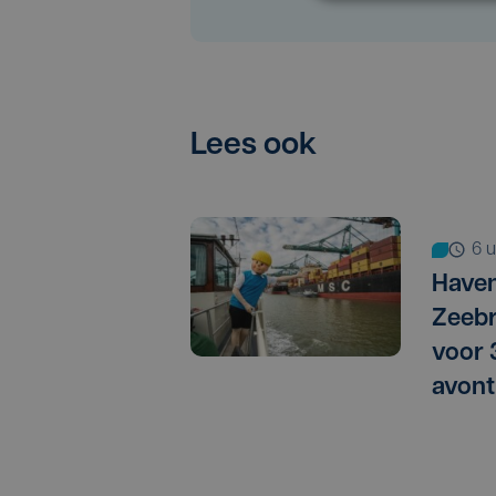
Lees ook
6
Haven
Zeebr
voor
avont