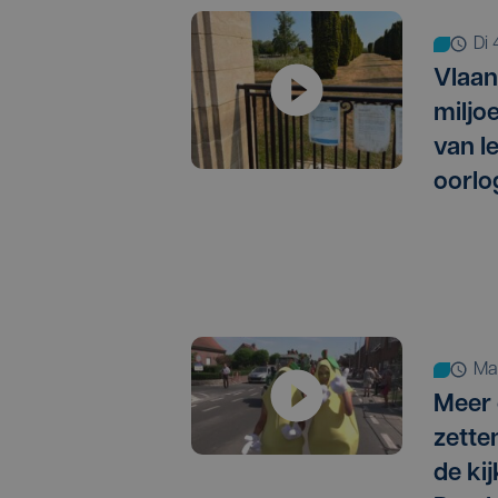
d
Vlaan
miljo
van I
oorlo
m
Meer 
zette
de kij