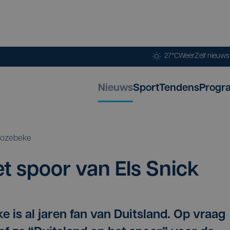
27°C
Weer
Zelf nieuw
Nieuws
Sport
Tendens
Progr
rozebeke
et spoor van Els Snick
e is al jaren fan van Duitsland. Op vraag