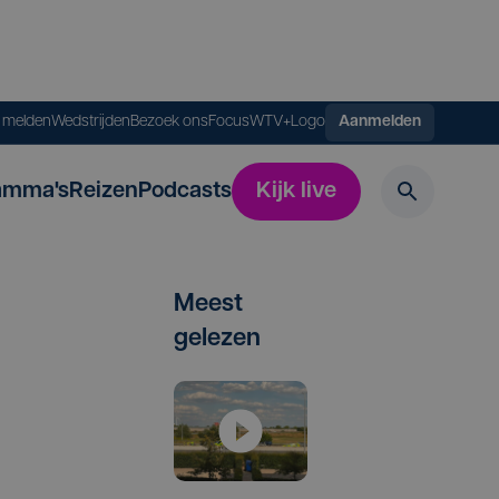
s melden
Wedstrijden
Bezoek ons
FocusWTV+
Logo
Aanmelden
amma's
Reizen
Podcasts
Kijk live
Meest
gelezen