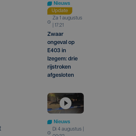
Nieuws
Update
za 1 augustus
| 17:21
Zwaar
ongeval op
E403 in
Izegem: drie
rijstroken
afgesloten
Nieuws
t
di 4 augustus |