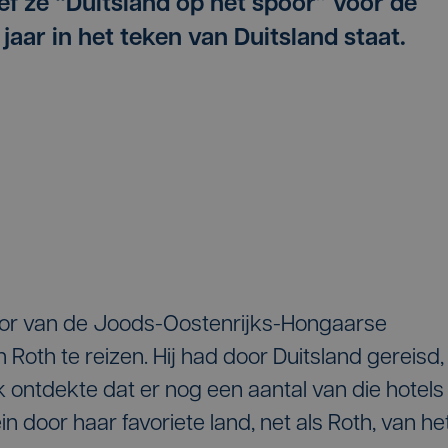
ef ze “Duitsland op het spoor” voor de
aar in het teken van Duitsland staat.
oor van de Joods-Oostenrijks-Hongaarse
h Roth te reizen. Hij had door Duitsland gereisd,
ck ontdekte dat er nog een aantal van die hotels
n door haar favoriete land, net als Roth, van he