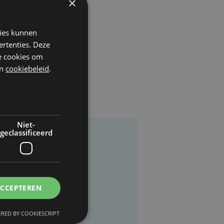
×
kies kunnen
ertenties. Deze
he cookies om
n
cookiebeleid
.
Niet-
geclassificeerd
ACCEPTEREN
RED BY COOKIESCRIPT