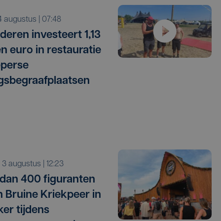
i 4 augustus | 07:48
deren investeert 1,13
en euro in restauratie
eperse
gsbegraafplaatsen
a 3 augustus | 12:23
dan 400 figuranten
n Bruine Kriekpeer in
ker tijdens