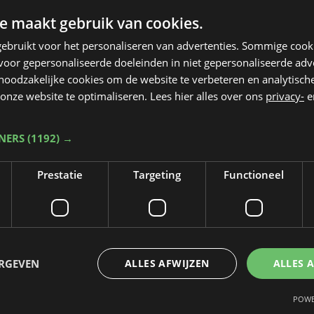
e maakt gebruik van cookies.
ebruikt voor het personaliseren van advertenties. Sommige coo
oor gepersonaliseerde doeleinden in niet gepersonaliseerde adv
 noodzakelijke cookies om de website te verbeteren en analytisc
onze website te optimaliseren. Lees hier alles over ons
privacy-
e
TNERS
(1192) →
Prestatie
Targeting
Functioneel
Taalfout opgemerkt?
Heb je een taal- of schrijffout opgemerkt in dit artikel?
ERGEVEN
ALLES AFWIJZEN
ALLES 
Laat het ons weten
POWE