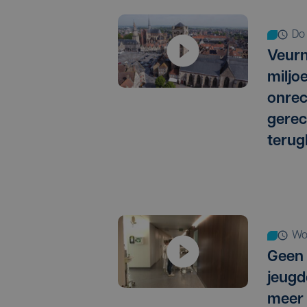
d
Veurn
miljo
onrec
gere
terug
w
Geen 
jeugd
meer 