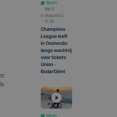
Sport
ma 3
augustus |
17:39
Champions
League leeft
in Oostende:
lange wachtrij
voor tickets
Union -
Bodø/Glimt
et
ls
Sport