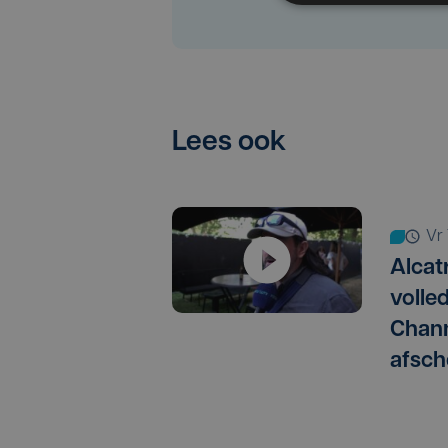
Lees ook
v
Alcat
volle
Chann
afsch