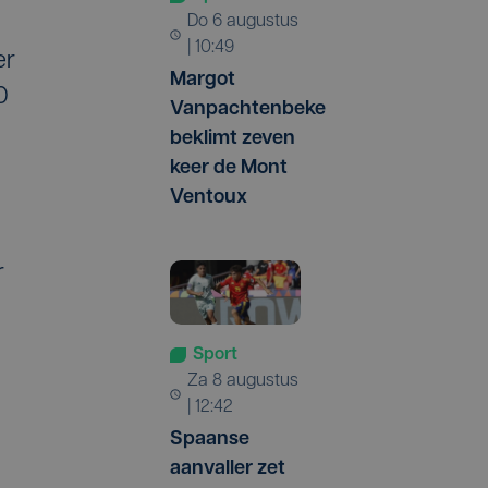
do 6 augustus
| 10:49
er
Margot
0
Vanpachtenbeke
beklimt zeven
keer de Mont
Ventoux
r
Sport
za 8 augustus
| 12:42
Spaanse
aanvaller zet