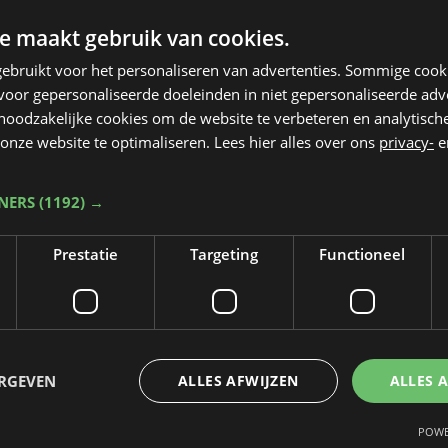
e maakt gebruik van cookies.
ebruikt voor het personaliseren van advertenties. Sommige coo
oor gepersonaliseerde doeleinden in niet gepersonaliseerde adv
 noodzakelijke cookies om de website te verbeteren en analytisc
onze website te optimaliseren. Lees hier alles over ons
privacy-
e
TNERS
(1192) →
Prestatie
Targeting
Functioneel
Taalfout opgemerkt?
Heb je een taal- of schrijffout opgemerkt in dit artikel?
ERGEVEN
ALLES AFWIJZEN
ALLES 
Laat het ons weten
POWE