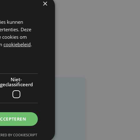
×
kies kunnen
ertenties. Deze
he cookies om
n
cookiebeleid
.
Niet-
geclassificeerd
ACCEPTEREN
RED BY COOKIESCRIPT