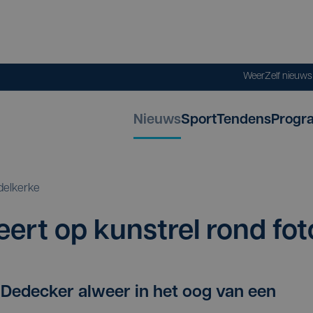
Weer
Zelf nieuw
Nieuws
Sport
Tendens
Progr
delkerke
ert op kun­st­rel rond fot
 Dedecker alweer in het oog van een