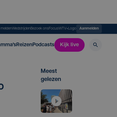
s melden
Wedstrijden
Bezoek ons
FocusWTV+
Logo
Aanmelden
amma's
Reizen
Podcasts
Kijk live
Meest
gelezen
o