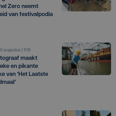
el Zero neemt
eid van festivalpodia
o 6 augustus | 11:18
tograaf maakt
tieke en pikante
e van ‘Het Laatste
dmaal’