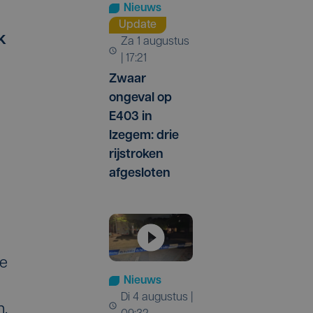
Nieuws
Update
k
za 1 augustus
| 17:21
Zwaar
ongeval op
E403 in
Izegem: drie
rijstroken
afgesloten
De
Nieuws
di 4 augustus |
n.