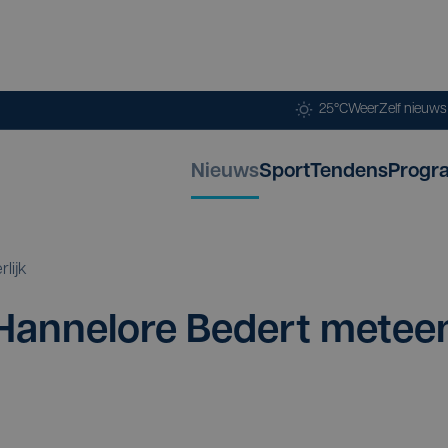
25°C
Weer
Zelf nieuw
Nieuws
Sport
Tendens
Progr
rlijk
an­nel­o­re Bedert met­ee