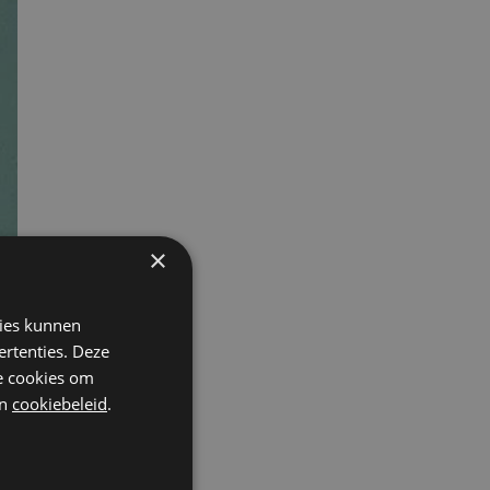
×
kies kunnen
ertenties. Deze
he cookies om
n
cookiebeleid
.