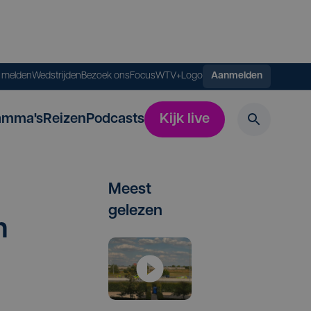
s melden
Wedstrijden
Bezoek ons
FocusWTV+
Logo
Aanmelden
amma's
Reizen
Podcasts
Kijk live
Meest
gelezen
n