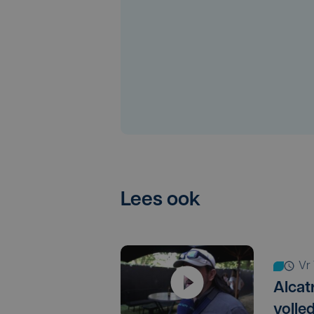
Lees ook
v
Alcat
volle