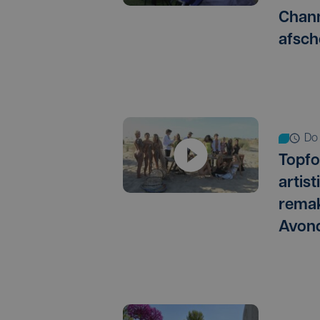
Chann
afsch
d
Topfo
artis
remak
Avon