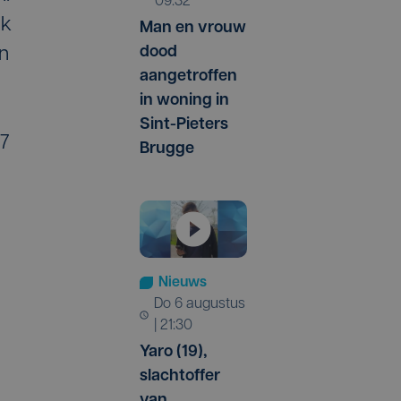
09:32
ik
Man en vrouw
dood
jn
aangetroffen
in woning in
Sint-Pieters
17
Brugge
Nieuws
do 6 augustus
| 21:30
Yaro (19),
slachtoffer
van