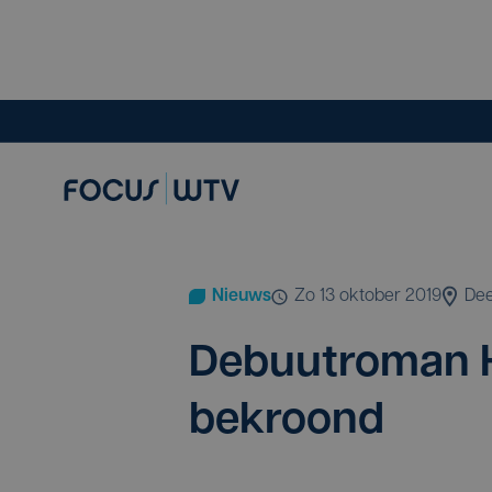
Nieuws
zo 13 oktober 2019
Dee
Debuut­ro­man H
bekroond